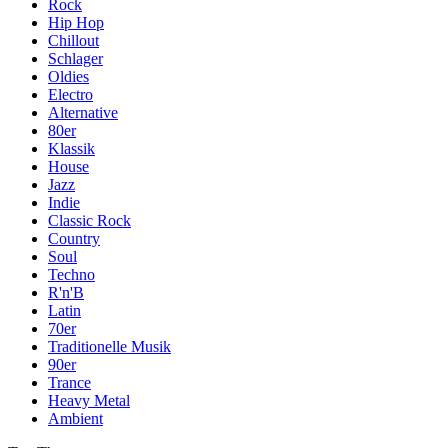
Rock
Hip Hop
Chillout
Schlager
Oldies
Electro
Alternative
80er
Klassik
House
Jazz
Indie
Classic Rock
Country
Soul
Techno
R'n'B
Latin
70er
Traditionelle Musik
90er
Trance
Heavy Metal
Ambient