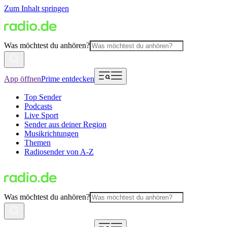
Zum Inhalt springen
Was möchtest du anhören?
App öffnen
Prime entdecken
Top Sender
Podcasts
Live Sport
Sender aus deiner Region
Musikrichtungen
Themen
Radiosender von A-Z
Was möchtest du anhören?