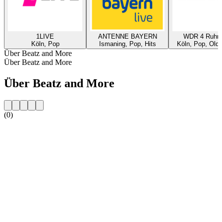
1LIVE
ANTENNE BAYERN
WDR 4 Ruhrg
Köln, Pop
Ismaning, Pop, Hits
Köln, Pop, Oldi
Über Beatz and More
Über Beatz and More
Über Beatz and More
(0)
Sender-Website