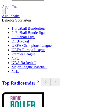
App öffnen
Alle Inhalte
Beliebte Sportarten
1. Fußball Bundesliga
2. Fußball Bundesliga
3. Fußball Liga
DFB-Pokal
UEFA Champions League
UEFA Europa League
Premier League
NFL
NBA Basketball
Major League Baseball
NHL
Top Radiosender