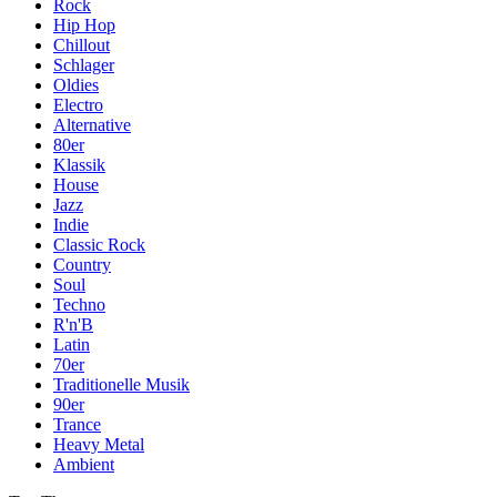
Rock
Hip Hop
Chillout
Schlager
Oldies
Electro
Alternative
80er
Klassik
House
Jazz
Indie
Classic Rock
Country
Soul
Techno
R'n'B
Latin
70er
Traditionelle Musik
90er
Trance
Heavy Metal
Ambient