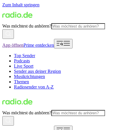
Zum Inhalt springen
Was möchtest du anhören?
App öffnen
Prime entdecken
Top Sender
Podcasts
Live Sport
Sender aus deiner Region
Musikrichtungen
Themen
Radiosender von A-Z
Was möchtest du anhören?