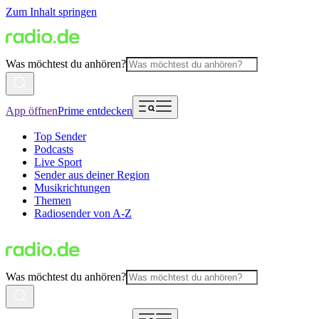
Zum Inhalt springen
Was möchtest du anhören?
App öffnen
Prime entdecken
Top Sender
Podcasts
Live Sport
Sender aus deiner Region
Musikrichtungen
Themen
Radiosender von A-Z
Was möchtest du anhören?