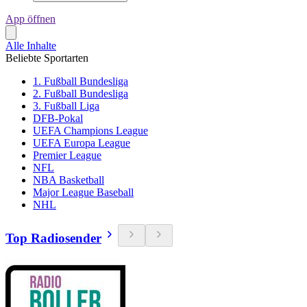
App öffnen
Alle Inhalte
Beliebte Sportarten
1. Fußball Bundesliga
2. Fußball Bundesliga
3. Fußball Liga
DFB-Pokal
UEFA Champions League
UEFA Europa League
Premier League
NFL
NBA Basketball
Major League Baseball
NHL
Top Radiosender