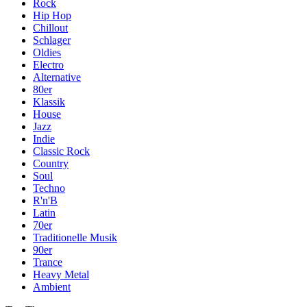
Rock
Hip Hop
Chillout
Schlager
Oldies
Electro
Alternative
80er
Klassik
House
Jazz
Indie
Classic Rock
Country
Soul
Techno
R'n'B
Latin
70er
Traditionelle Musik
90er
Trance
Heavy Metal
Ambient