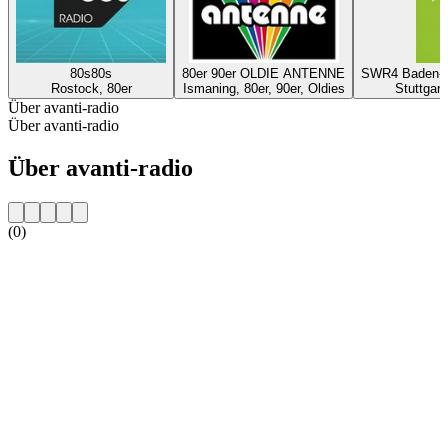
80s80s
80er 90er OLDIE ANTENNE
SWR4 Baden-Wü
Rostock, 80er
Ismaning, 80er, 90er, Oldies
Stuttgart
Über avanti-radio
Über avanti-radio
Über avanti-radio
(0)
Sender-Website