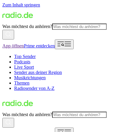
Zum Inhalt springen
Was möchtest du anhören?
App öffnen
Prime entdecken
Top Sender
Podcasts
Live Sport
Sender aus deiner Region
Musikrichtungen
Themen
Radiosender von A-Z
Was möchtest du anhören?