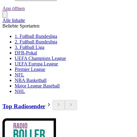
App öffnen
Alle Inhalte
Beliebte Sportarten
1. Fußball Bundesliga
2. Fußball Bundesliga
3. Fußball Liga
DFB-Pokal
UEFA Champions League
UEFA Europa League
Premier League
NFL
NBA Basketball
Major League Baseball
NHL
Top Radiosender