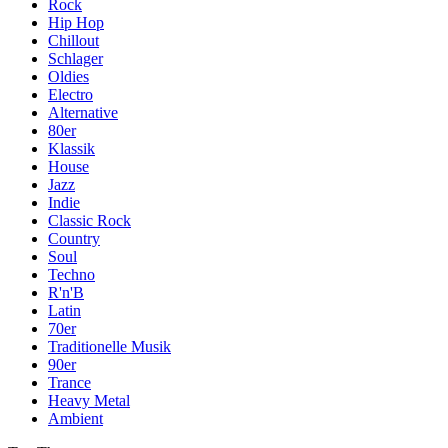
Rock
Hip Hop
Chillout
Schlager
Oldies
Electro
Alternative
80er
Klassik
House
Jazz
Indie
Classic Rock
Country
Soul
Techno
R'n'B
Latin
70er
Traditionelle Musik
90er
Trance
Heavy Metal
Ambient