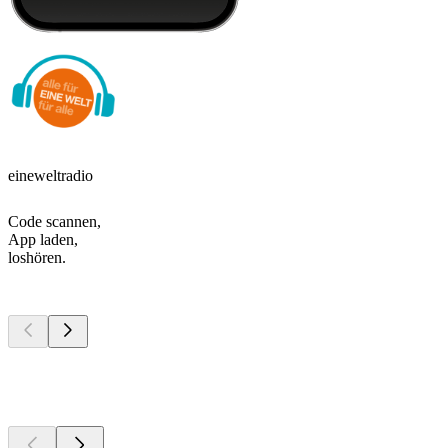
eineweltradio
Code scannen,
App laden,
loshören.
Top
Podcasts
Top
Podcasts
Top
Podcasts