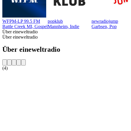
WFPM-LP 99.5 FM
popklub
newradiojump
Battle Creek MI, Gospel
Mannheim, Indie
Garbsen, Pop
Über eineweltradio
Über eineweltradio
Über eineweltradio
(4)
Sender-Website