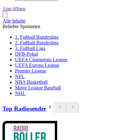
App öffnen
Alle Inhalte
Beliebte Sportarten
1. Fußball Bundesliga
2. Fußball Bundesliga
3. Fußball Liga
DFB-Pokal
UEFA Champions League
UEFA Europa League
Premier League
NFL
NBA Basketball
Major League Baseball
NHL
Top Radiosender