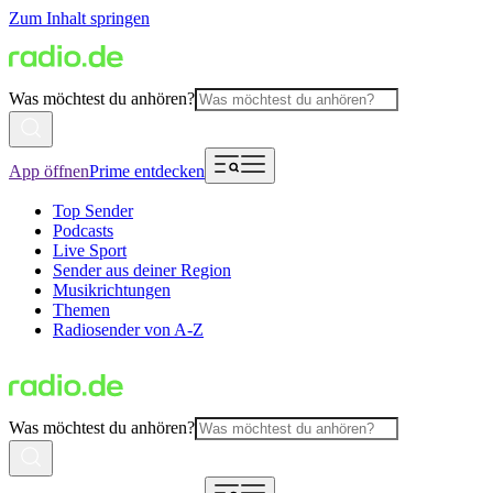
Zum Inhalt springen
Was möchtest du anhören?
App öffnen
Prime entdecken
Top Sender
Podcasts
Live Sport
Sender aus deiner Region
Musikrichtungen
Themen
Radiosender von A-Z
Was möchtest du anhören?