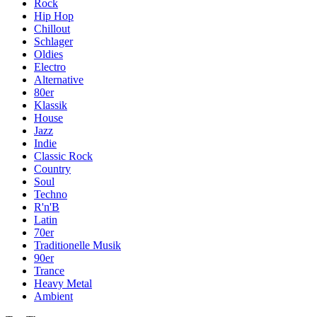
Rock
Hip Hop
Chillout
Schlager
Oldies
Electro
Alternative
80er
Klassik
House
Jazz
Indie
Classic Rock
Country
Soul
Techno
R'n'B
Latin
70er
Traditionelle Musik
90er
Trance
Heavy Metal
Ambient