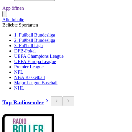
App öffnen
Alle Inhalte
Beliebte Sportarten
1. Fußball Bundesliga
2. Fußball Bundesliga
3. Fußball Liga
DFB-Pokal
UEFA Champions League
UEFA Europa League
Premier League
NFL
NBA Basketball
Major League Baseball
NHL
Top Radiosender