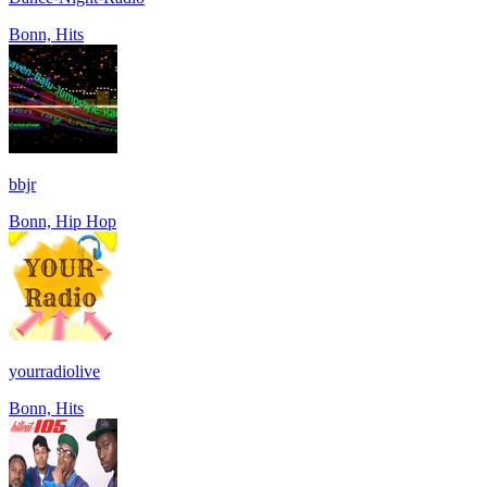
Bonn, Hits
bbjr
Bonn, Hip Hop
yourradiolive
Bonn, Hits