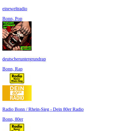
eineweltradio
Bonn, Pop
deutscheruntergrundrap
Bonn, Rap
Radio Bonn / Rhein-Sieg - Dein 80er Radio
Bonn, 80er