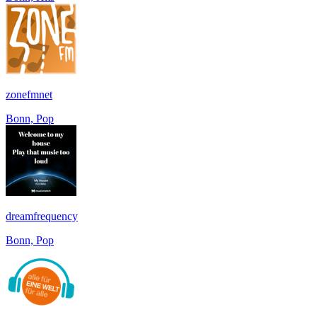
zonefmnet
Bonn, Pop
dreamfrequency
Bonn, Pop