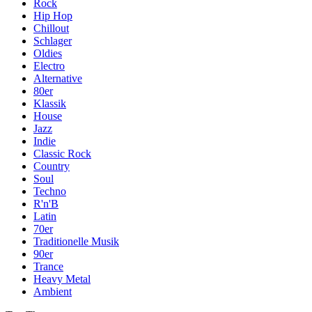
Rock
Hip Hop
Chillout
Schlager
Oldies
Electro
Alternative
80er
Klassik
House
Jazz
Indie
Classic Rock
Country
Soul
Techno
R'n'B
Latin
70er
Traditionelle Musik
90er
Trance
Heavy Metal
Ambient