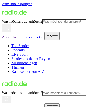
Zum Inhalt springen
Was möchtest du anhören?
App öffnen
Prime entdecken
Top Sender
Podcasts
Live Sport
Sender aus deiner Region
Musikrichtungen
Themen
Radiosender von A-Z
Was möchtest du anhören?