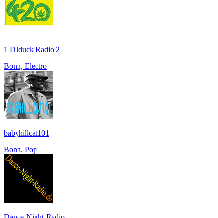
1 DJduck Radio 2
Bonn, Electro
babyhillcat101
Bonn, Pop
Dance-Night-Radio