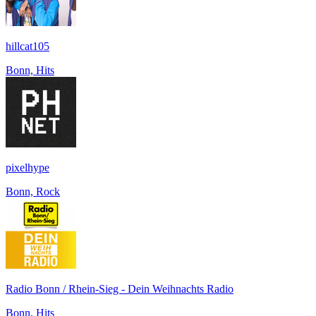
hillcat105
Bonn, Hits
pixelhype
Bonn, Rock
Radio Bonn / Rhein-Sieg - Dein Weihnachts Radio
Bonn, Hits