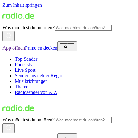
Zum Inhalt springen
Was möchtest du anhören?
App öffnen
Prime entdecken
Top Sender
Podcasts
Live Sport
Sender aus deiner Region
Musikrichtungen
Themen
Radiosender von A-Z
Was möchtest du anhören?