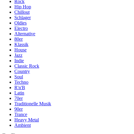
Rock
Hip Hop
Chillout
Schlager
Oldies
Electro
Alternative
80er
Klassik
House
Jazz
Indie
Classic Rock
Country
Soul
Techno
R'n'B
Latin
70er
Traditionelle Musik
90er
Trance
Heavy Metal
Ambient