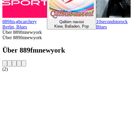
889fm-gbcarchery
10secondstorock
Qalbim navosi
Kiew, Balladen, Pop
Berlin, Blues
Blues
Über 889fmnewyork
Über 889fmnewyork
Über 889fmnewyork
(2)
Sender-Website