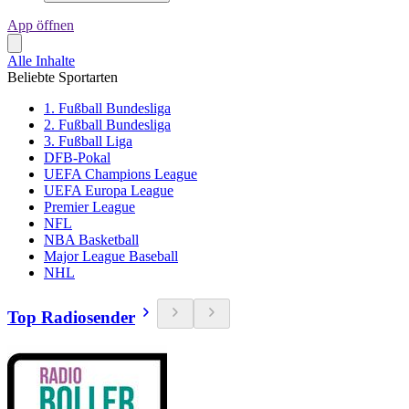
App öffnen
Alle Inhalte
Beliebte Sportarten
1. Fußball Bundesliga
2. Fußball Bundesliga
3. Fußball Liga
DFB-Pokal
UEFA Champions League
UEFA Europa League
Premier League
NFL
NBA Basketball
Major League Baseball
NHL
Top Radiosender