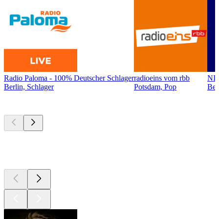
Radio Paloma - 100% Deutscher Schlager
radioeins vom rbb
NI
Berlin, Schlager
Potsdam, Pop
Ber
Top
Podcasts
Top
Podcasts
Top
Podcasts