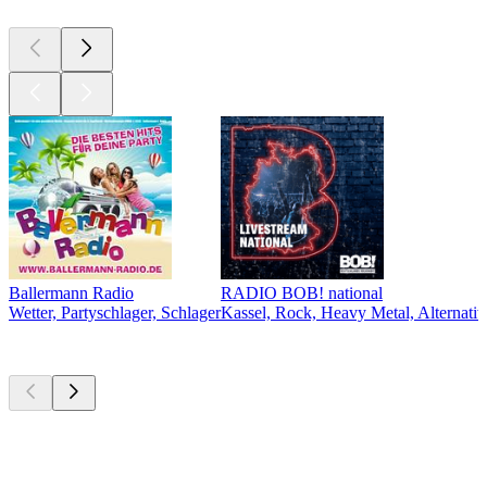
Ballermann Radio
RADIO BOB! national
Wetter, Partyschlager, Schlager
Kassel, Rock, Heavy Metal, Alternativ
Top
Podcasts
Top
Podcasts
Top
Podcasts