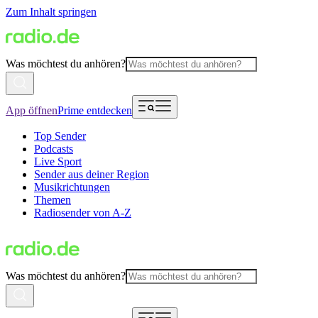
Zum Inhalt springen
Was möchtest du anhören?
App öffnen
Prime entdecken
Top Sender
Podcasts
Live Sport
Sender aus deiner Region
Musikrichtungen
Themen
Radiosender von A-Z
Was möchtest du anhören?