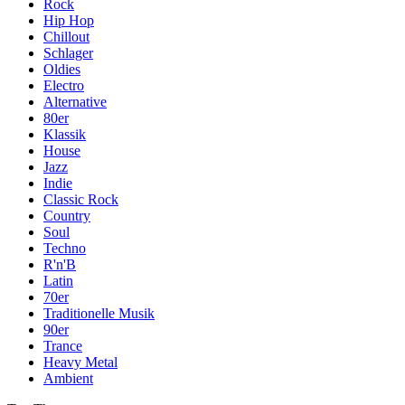
Rock
Hip Hop
Chillout
Schlager
Oldies
Electro
Alternative
80er
Klassik
House
Jazz
Indie
Classic Rock
Country
Soul
Techno
R'n'B
Latin
70er
Traditionelle Musik
90er
Trance
Heavy Metal
Ambient