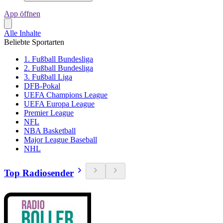
App öffnen
Alle Inhalte
Beliebte Sportarten
1. Fußball Bundesliga
2. Fußball Bundesliga
3. Fußball Liga
DFB-Pokal
UEFA Champions League
UEFA Europa League
Premier League
NFL
NBA Basketball
Major League Baseball
NHL
Top Radiosender