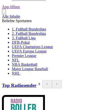
App öffnen
Alle Inhalte
Beliebte Sportarten
1. Fußball Bundesliga
2. Fußball Bundesliga
3. Fußball Liga
DFB-Pokal
UEFA Champions League
UEFA Europa League
Premier League
NFL
NBA Basketball
Major League Baseball
NHL
Top Radiosender