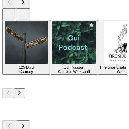
125 Blvd
Gui Podcast
Fire Side Chats 
Comedy
Karriere, Wirtschaft
Wirtsch
Top
Podcasts
Top
Podcasts
Top
Podcasts