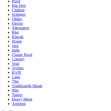
Rock
Hip Hop
Chillout
Schlager
Oldies
Electro
Alternative
80er
Klassik
House
Jazz
Indie
Classic Rock
Country
Soul
Techno
R'n'B
Latin
70er
Traditionelle Musik
90er
Trance
Heavy Metal
Ambient