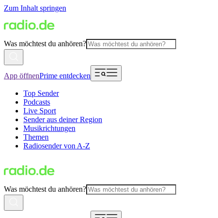
Zum Inhalt springen
Was möchtest du anhören?
App öffnen
Prime entdecken
Top Sender
Podcasts
Live Sport
Sender aus deiner Region
Musikrichtungen
Themen
Radiosender von A-Z
Was möchtest du anhören?