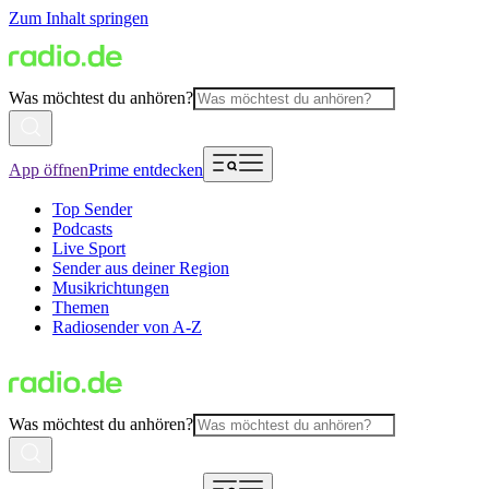
Zum Inhalt springen
Was möchtest du anhören?
App öffnen
Prime entdecken
Top Sender
Podcasts
Live Sport
Sender aus deiner Region
Musikrichtungen
Themen
Radiosender von A-Z
Was möchtest du anhören?