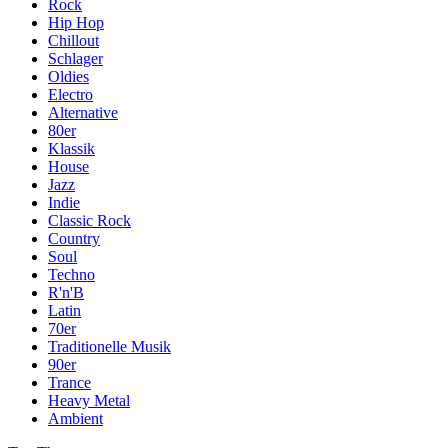
Rock
Hip Hop
Chillout
Schlager
Oldies
Electro
Alternative
80er
Klassik
House
Jazz
Indie
Classic Rock
Country
Soul
Techno
R'n'B
Latin
70er
Traditionelle Musik
90er
Trance
Heavy Metal
Ambient