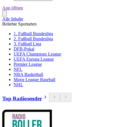
App öffnen
Alle Inhalte
Beliebte Sportarten
1. Fußball Bundesliga
2. Fußball Bundesliga
3. Fußball Liga
DFB-Pokal
UEFA Champions League
UEFA Europa League
Premier League
NFL
NBA Basketball
Major League Baseball
NHL
Top Radiosender