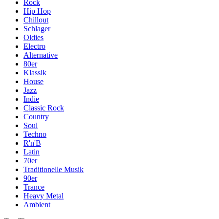
Rock
Hip Hop
Chillout
Schlager
Oldies
Electro
Alternative
80er
Klassik
House
Jazz
Indie
Classic Rock
Country
Soul
Techno
R'n'B
Latin
70er
Traditionelle Musik
90er
Trance
Heavy Metal
Ambient