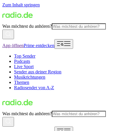
Zum Inhalt springen
Was möchtest du anhören?
App öffnen
Prime entdecken
Top Sender
Podcasts
Live Sport
Sender aus deiner Region
Musikrichtungen
Themen
Radiosender von A-Z
Was möchtest du anhören?