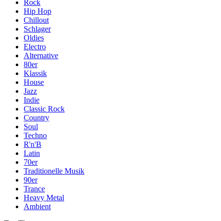
Rock
Hip Hop
Chillout
Schlager
Oldies
Electro
Alternative
80er
Klassik
House
Jazz
Indie
Classic Rock
Country
Soul
Techno
R'n'B
Latin
70er
Traditionelle Musik
90er
Trance
Heavy Metal
Ambient