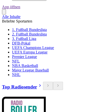
App öffnen
Alle Inhalte
Beliebte Sportarten
1. Fußball Bundesliga
2. Fußball Bundesliga
3. Fußball Liga
DFB-Pokal
UEFA Champions League
UEFA Europa League
Premier League
NFL
NBA Basketball
Major League Baseball
NHL
Top Radiosender