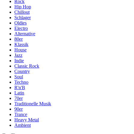
Rock
Hip Hop
Chillout
Schlager
Oldies
Electro
Alternative
80er
Klassik
House
Jazz
Indie
Classic Rock
Country
Soul
Techno
R'n'B
Latin
70er
Traditionelle Musik
90er
Trance
Heavy Metal
Ambient