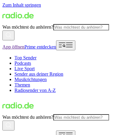
Zum Inhalt springen
Was möchtest du anhören?
App öffnen
Prime entdecken
Top Sender
Podcasts
Live Sport
Sender aus deiner Region
Musikrichtungen
Themen
Radiosender von A-Z
Was möchtest du anhören?