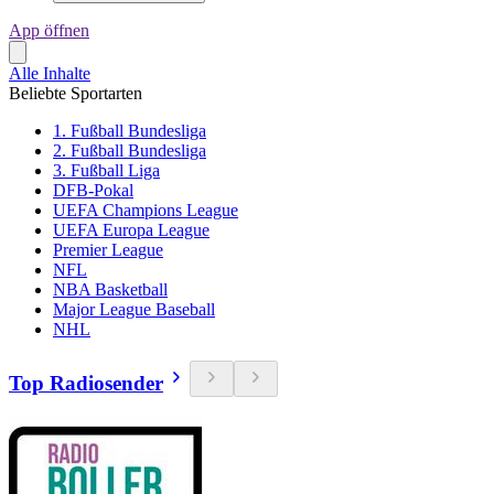
App öffnen
Alle Inhalte
Beliebte Sportarten
1. Fußball Bundesliga
2. Fußball Bundesliga
3. Fußball Liga
DFB-Pokal
UEFA Champions League
UEFA Europa League
Premier League
NFL
NBA Basketball
Major League Baseball
NHL
Top Radiosender