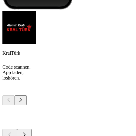
KralTürk
Code scannen,
App laden,
loshören.
Top
Podcasts
Top
Podcasts
Top
Podcasts