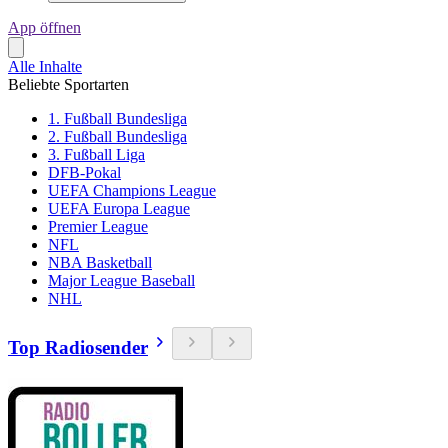
App öffnen
Alle Inhalte
Beliebte Sportarten
1. Fußball Bundesliga
2. Fußball Bundesliga
3. Fußball Liga
DFB-Pokal
UEFA Champions League
UEFA Europa League
Premier League
NFL
NBA Basketball
Major League Baseball
NHL
Top Radiosender