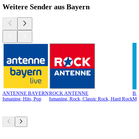
Weitere Sender aus Bayern
ANTENNE BAYERN
ROCK ANTENNE
BA
Ismaning, Hits, Pop
Ismaning, Rock, Classic Rock, Hard Rock
Mü
Top
Podcasts
Top
Podcasts