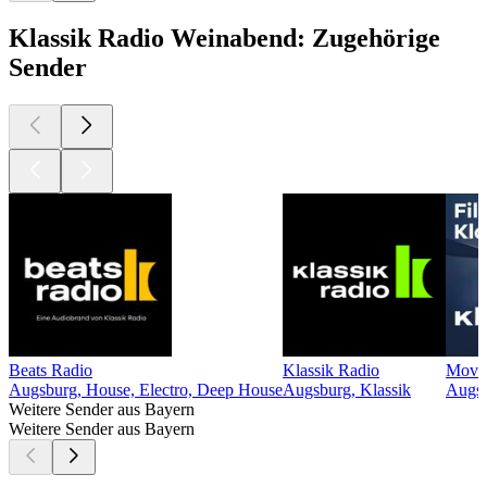
Klassik Radio Weinabend: Zugehörige
Sender
Beats Radio
Klassik Radio
Movie
Augsburg, House, Electro, Deep House
Augsburg, Klassik
Augsb
Weitere Sender aus Bayern
Weitere Sender aus Bayern