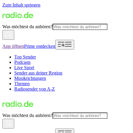
Zum Inhalt springen
Was möchtest du anhören?
App öffnen
Prime entdecken
Top Sender
Podcasts
Live Sport
Sender aus deiner Region
Musikrichtungen
Themen
Radiosender von A-Z
Was möchtest du anhören?