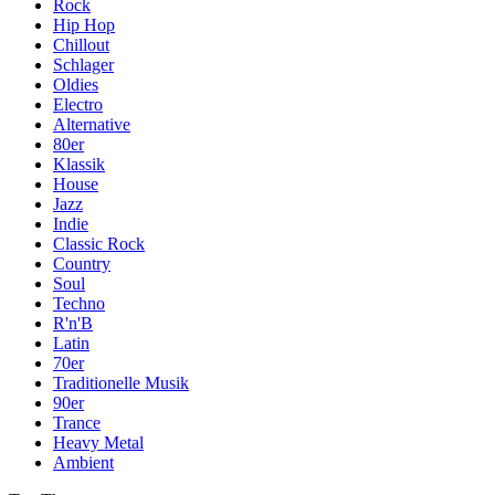
Rock
Hip Hop
Chillout
Schlager
Oldies
Electro
Alternative
80er
Klassik
House
Jazz
Indie
Classic Rock
Country
Soul
Techno
R'n'B
Latin
70er
Traditionelle Musik
90er
Trance
Heavy Metal
Ambient