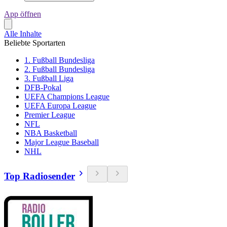
App öffnen
Alle Inhalte
Beliebte Sportarten
1. Fußball Bundesliga
2. Fußball Bundesliga
3. Fußball Liga
DFB-Pokal
UEFA Champions League
UEFA Europa League
Premier League
NFL
NBA Basketball
Major League Baseball
NHL
Top Radiosender