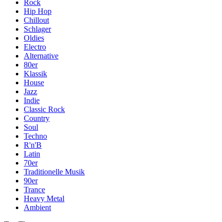
Rock
Hip Hop
Chillout
Schlager
Oldies
Electro
Alternative
80er
Klassik
House
Jazz
Indie
Classic Rock
Country
Soul
Techno
R'n'B
Latin
70er
Traditionelle Musik
90er
Trance
Heavy Metal
Ambient