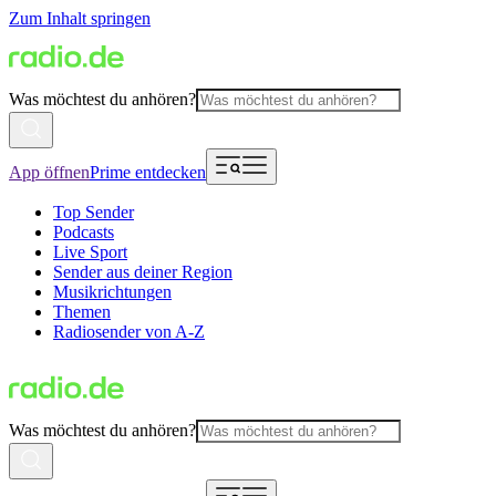
Zum Inhalt springen
Was möchtest du anhören?
App öffnen
Prime entdecken
Top Sender
Podcasts
Live Sport
Sender aus deiner Region
Musikrichtungen
Themen
Radiosender von A-Z
Was möchtest du anhören?