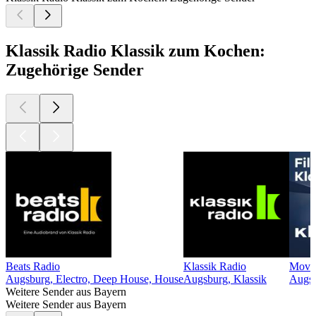
Klassik Radio Klassik zum Kochen:
Zugehörige Sender
Beats Radio
Klassik Radio
Movie
Augsburg, Electro, Deep House, House
Augsburg, Klassik
Augsb
Weitere Sender aus Bayern
Weitere Sender aus Bayern