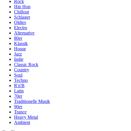
Rock
Hip Hop
Chillout
Schlager
Oldies
Electro
Alternative
80er
Klassik
House
Jazz
Indie
Classic Rock
Country
Soul
Techno
R'n'B
Latin
70er
Traditionelle Musik
90er
Trance
Heavy Metal
Ambient