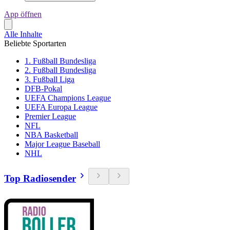
App öffnen
Alle Inhalte
Beliebte Sportarten
1. Fußball Bundesliga
2. Fußball Bundesliga
3. Fußball Liga
DFB-Pokal
UEFA Champions League
UEFA Europa League
Premier League
NFL
NBA Basketball
Major League Baseball
NHL
Top Radiosender