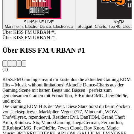
SUNSHINE LIVE
bigFM
Mannheim, Electro, Dance, Electronica
Stuttgart, Charts, Top 40, Elect
Über KISS FM URBAN #1
Über KISS FM URBAN #1
Über KISS FM URBAN #1
(1)
KISS.FM Gaming streamt dir kostenlos die aktuellen Gaming EDM
Hits – Musik without limitations! Aktuelle Dance-Charts aus der
Gaming-Szene mit harten Beats und Bässen - perfekt zum
gemeinsamen Gamen mit Fernanfloo, ElRubiusOMG, PewDiePie,
und mehr.
Die Gaming EDM Hits der Welt. Diese Stars hörst du beim Zocken
von Jacksepticeye, Markiplier, Vegetta777, Minecraft, WOW,
TheWillyrex, rezendeevil, Resident Evil, DanTDM, Grand Theft
Auto, Rainbow Six, VanossGaming, JuegaGerman, Fernanfloo,
ElRubiusOMG, PewDiePie, 7even Cloud, Roy Knox, Magic
Music: 3RD PROTOTYPE, ARLOW, GALLIUM, JIM YOSEF,