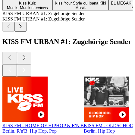
Kiss Kuiz
Kiss Your Style cu Ioana Kiki
EL MEGAKISS
Musik, Musikinterviews
Musik
M
KISS FM URBAN #1: Zugehörige Sender
KISS FM URBAN #1: Zugehörige Sender
KISS FM URBAN #1: Zugehörige Sender
KISS FM - HOME OF HIPHOP & R'N'B
KISS FM - OLDSCHOOL
Berlin, R'n'B, Hip Hop, Pop
Berlin, Hip Hop