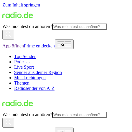
Zum Inhalt springen
Was möchtest du anhören?
App öffnen
Prime entdecken
Top Sender
Podcasts
Live Sport
Sender aus deiner Region
Musikrichtungen
Themen
Radiosender von A-Z
Was möchtest du anhören?