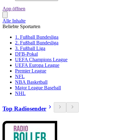
App öffnen
Alle Inhalte
Beliebte Sportarten
1. Fußball Bundesliga
2. Fußball Bundesliga
3. Fußball Liga
DFB-Pokal
UEFA Champions League
UEFA Europa League
Premier League
NFL
NBA Basketball
Major League Baseball
NHL
Top Radiosender