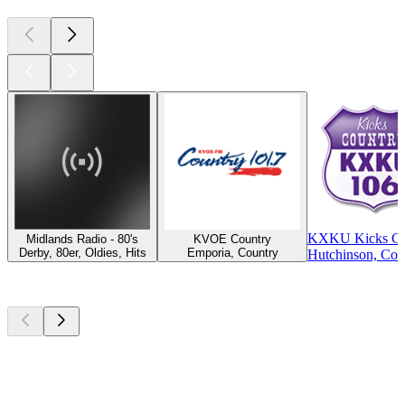
KXKU Kicks Co
Midlands Radio - 80's
KVOE Country
Derby, 80er, Oldies, Hits
Emporia, Country
Hutchinson, Cou
Top
Podcasts
Top
Podcasts
Top
Podcasts