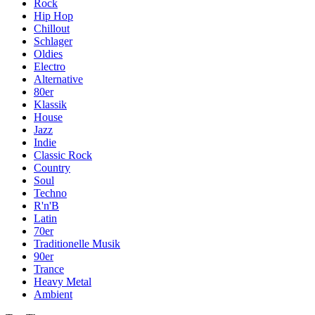
Rock
Hip Hop
Chillout
Schlager
Oldies
Electro
Alternative
80er
Klassik
House
Jazz
Indie
Classic Rock
Country
Soul
Techno
R'n'B
Latin
70er
Traditionelle Musik
90er
Trance
Heavy Metal
Ambient