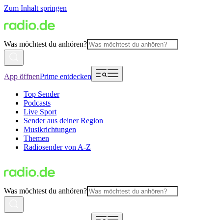
Zum Inhalt springen
Was möchtest du anhören?
App öffnen
Prime entdecken
Top Sender
Podcasts
Live Sport
Sender aus deiner Region
Musikrichtungen
Themen
Radiosender von A-Z
Was möchtest du anhören?