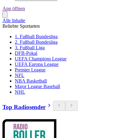
App öffnen
Alle Inhalte
Beliebte Sportarten
1. Fußball Bundesliga
2. Fußball Bundesliga
3. Fußball Liga
DFB-Pokal
UEFA Champions League
UEFA Europa League
Premier League
NFL
NBA Basketball
Major League Baseball
NHL
Top Radiosender