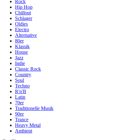
Rock
Hip Hop
Chillout
Schlager
Oldies
Electro
Alternative
80er
Klassik
House
Jazz
Indie
Classic Rock
Country
Soul
Techno
R'n'B
Latin
70er
Traditionelle Musik
90er
Trance
Heavy Metal
Ambient