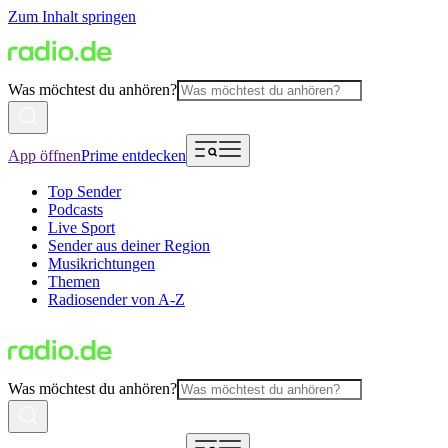
Zum Inhalt springen
Was möchtest du anhören?
App öffnen
Prime entdecken
Top Sender
Podcasts
Live Sport
Sender aus deiner Region
Musikrichtungen
Themen
Radiosender von A-Z
Was möchtest du anhören?