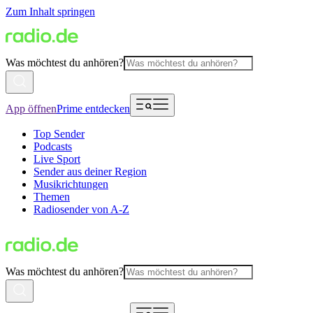
Zum Inhalt springen
Was möchtest du anhören?
App öffnen
Prime entdecken
Top Sender
Podcasts
Live Sport
Sender aus deiner Region
Musikrichtungen
Themen
Radiosender von A-Z
Was möchtest du anhören?