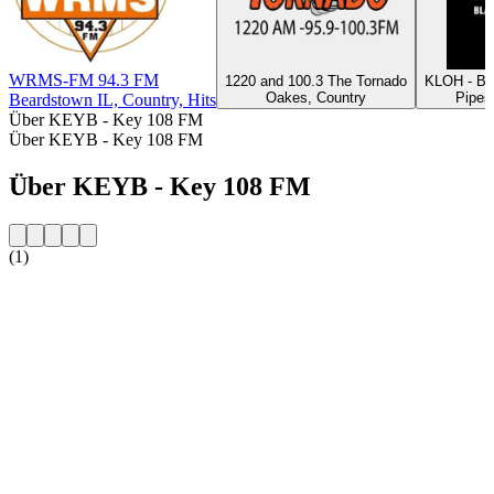
WRMS-FM 94.3 FM
1220 and 100.3 The Tornado
KLOH - Bl
Oakes, Country
Pipes
Beardstown IL, Country, Hits
Über KEYB - Key 108 FM
Über KEYB - Key 108 FM
Über KEYB - Key 108 FM
(1)
Sender-Website