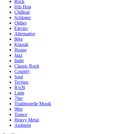
Rock
Hip Hop
Chillout
Schlager
Oldies
Electro
Alternative
80er
Klassik
House
Jazz
Indie
Classic Rock
Country
Soul
Techno
R'n'B
Latin
70er
Traditionelle Musik
90er
Trance
Heavy Metal
Ambient