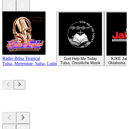
Radio Brisa Tropical
God Help Me Today
KJKE Jak
Tulsa, Christliche Musik
Oklahoma Ci
Tulsa, Merengue, Salsa, Latin
Top
Podcasts
Top
Podcasts
Top
Podcasts