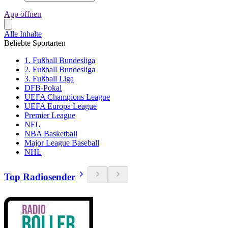
App öffnen
Alle Inhalte
Beliebte Sportarten
1. Fußball Bundesliga
2. Fußball Bundesliga
3. Fußball Liga
DFB-Pokal
UEFA Champions League
UEFA Europa League
Premier League
NFL
NBA Basketball
Major League Baseball
NHL
Top Radiosender