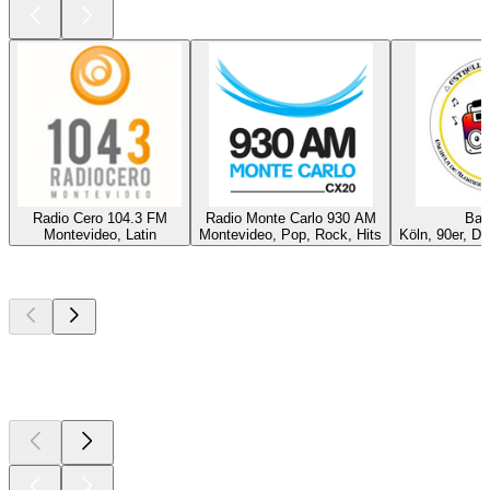
Radio Cero 104.3 FM
Radio Monte Carlo 930 AM
Bab
Montevideo, Latin
Montevideo, Pop, Rock, Hits
Köln, 90er, Da
Top
Podcasts
Top
Podcasts
Top
Podcasts