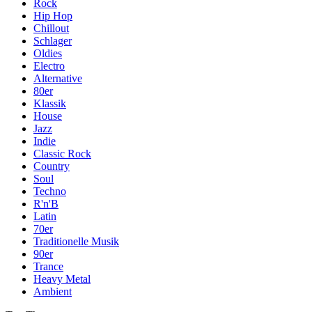
Rock
Hip Hop
Chillout
Schlager
Oldies
Electro
Alternative
80er
Klassik
House
Jazz
Indie
Classic Rock
Country
Soul
Techno
R'n'B
Latin
70er
Traditionelle Musik
90er
Trance
Heavy Metal
Ambient