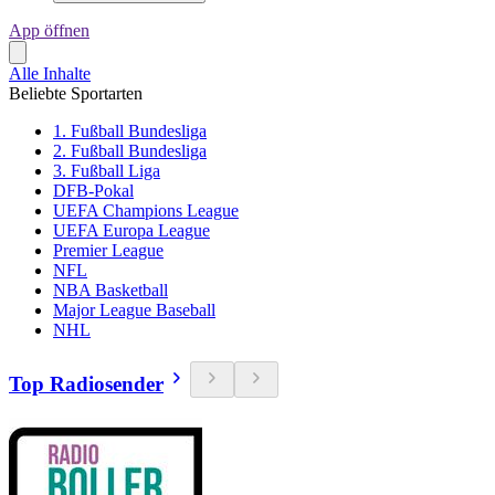
App öffnen
Alle Inhalte
Beliebte Sportarten
1. Fußball Bundesliga
2. Fußball Bundesliga
3. Fußball Liga
DFB-Pokal
UEFA Champions League
UEFA Europa League
Premier League
NFL
NBA Basketball
Major League Baseball
NHL
Top Radiosender