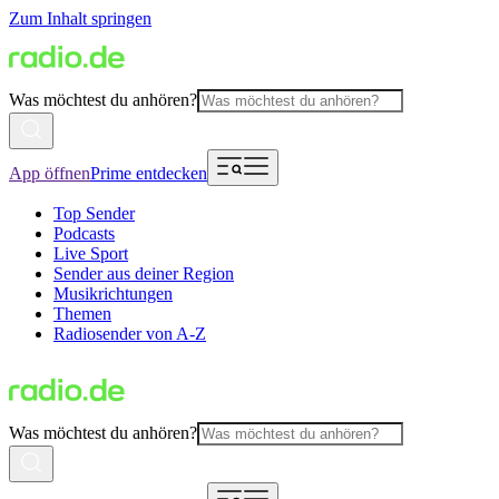
Zum Inhalt springen
Was möchtest du anhören?
App öffnen
Prime entdecken
Top Sender
Podcasts
Live Sport
Sender aus deiner Region
Musikrichtungen
Themen
Radiosender von A-Z
Was möchtest du anhören?