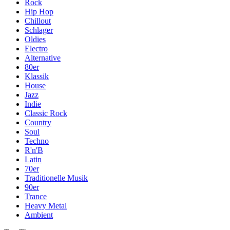
Rock
Hip Hop
Chillout
Schlager
Oldies
Electro
Alternative
80er
Klassik
House
Jazz
Indie
Classic Rock
Country
Soul
Techno
R'n'B
Latin
70er
Traditionelle Musik
90er
Trance
Heavy Metal
Ambient