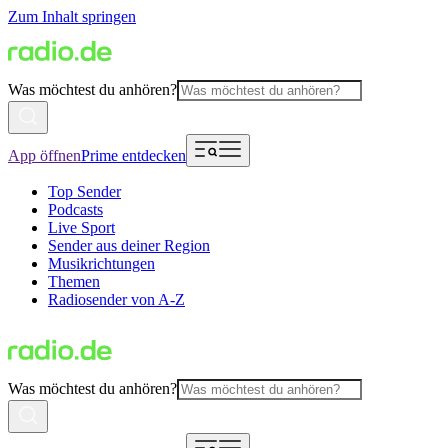
Zum Inhalt springen
Was möchtest du anhören?
App öffnen
Prime entdecken
Top Sender
Podcasts
Live Sport
Sender aus deiner Region
Musikrichtungen
Themen
Radiosender von A-Z
Was möchtest du anhören?