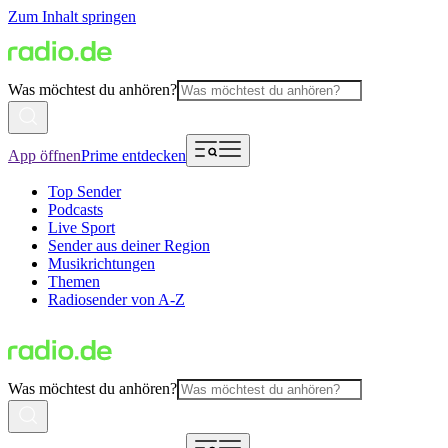
Zum Inhalt springen
Was möchtest du anhören?
App öffnen
Prime entdecken
Top Sender
Podcasts
Live Sport
Sender aus deiner Region
Musikrichtungen
Themen
Radiosender von A-Z
Was möchtest du anhören?