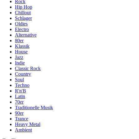
Rock
Hip Hop
Chillout
Schlager
Oldies
Electro
Alternative
80er
Klassik
House
Jazz
Indie
Classic Rock
Country
Soul
Techno
R'n'B
Latin
70er
Traditionelle Musik
90er
Trance
Heavy Metal
Ambient