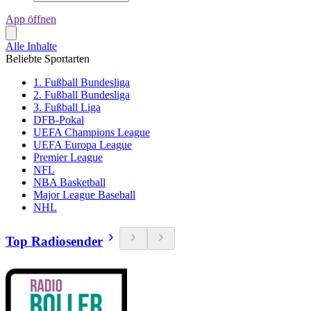
App öffnen
Alle Inhalte
Beliebte Sportarten
1. Fußball Bundesliga
2. Fußball Bundesliga
3. Fußball Liga
DFB-Pokal
UEFA Champions League
UEFA Europa League
Premier League
NFL
NBA Basketball
Major League Baseball
NHL
Top Radiosender