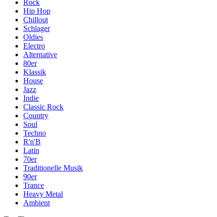
Rock
Hip Hop
Chillout
Schlager
Oldies
Electro
Alternative
80er
Klassik
House
Jazz
Indie
Classic Rock
Country
Soul
Techno
R'n'B
Latin
70er
Traditionelle Musik
90er
Trance
Heavy Metal
Ambient