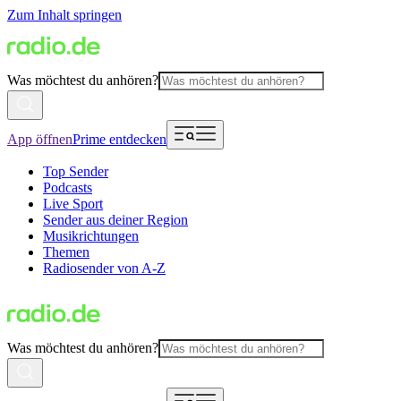
Zum Inhalt springen
Was möchtest du anhören?
App öffnen
Prime entdecken
Top Sender
Podcasts
Live Sport
Sender aus deiner Region
Musikrichtungen
Themen
Radiosender von A-Z
Was möchtest du anhören?