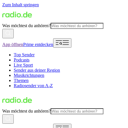
Zum Inhalt springen
Was möchtest du anhören?
App öffnen
Prime entdecken
Top Sender
Podcasts
Live Sport
Sender aus deiner Region
Musikrichtungen
Themen
Radiosender von A-Z
Was möchtest du anhören?