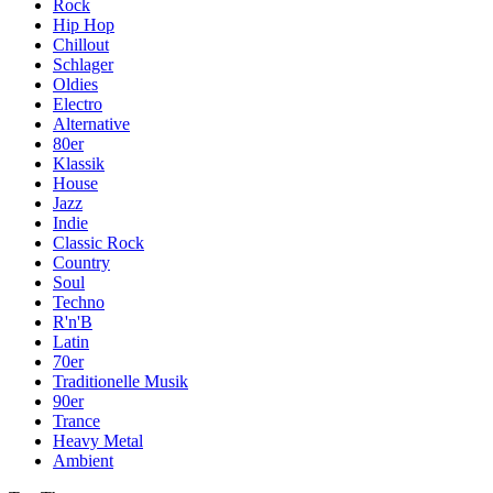
Rock
Hip Hop
Chillout
Schlager
Oldies
Electro
Alternative
80er
Klassik
House
Jazz
Indie
Classic Rock
Country
Soul
Techno
R'n'B
Latin
70er
Traditionelle Musik
90er
Trance
Heavy Metal
Ambient