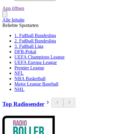
App öffnen
Alle Inhalte
Beliebte Sportarten
1. Fußball Bundesliga
2. Fußball Bundesliga
3. Fußball Liga
DFB-Pokal
UEFA Champions League
UEFA Europa League
Premier League
NFL
NBA Basketball
Major League Baseball
NHL
Top Radiosender