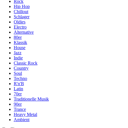
Rock
Hip Hop
Chillout
Schlager
Oldies
Electro
Alternative
80er
Klassik
House
Jazz
Indie
Classic Rock
Country
Soul
Techno
R'n'B
Latin
70er
Traditionelle Musik
90er
Trance
Heavy Metal
Ambient