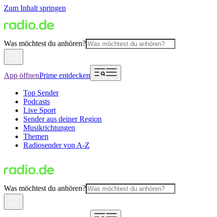
Zum Inhalt springen
Was möchtest du anhören?
App öffnen
Prime entdecken
Top Sender
Podcasts
Live Sport
Sender aus deiner Region
Musikrichtungen
Themen
Radiosender von A-Z
Was möchtest du anhören?