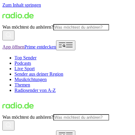
Zum Inhalt springen
Was möchtest du anhören?
App öffnen
Prime entdecken
Top Sender
Podcasts
Live Sport
Sender aus deiner Region
Musikrichtungen
Themen
Radiosender von A-Z
Was möchtest du anhören?