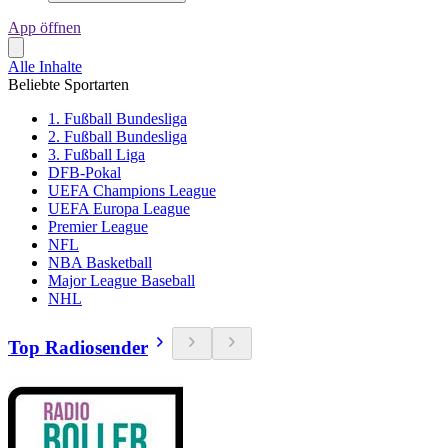
App öffnen
Alle Inhalte
Beliebte Sportarten
1. Fußball Bundesliga
2. Fußball Bundesliga
3. Fußball Liga
DFB-Pokal
UEFA Champions League
UEFA Europa League
Premier League
NFL
NBA Basketball
Major League Baseball
NHL
Top Radiosender