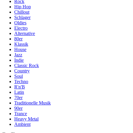
Rock
Hip Hop
Chillout
Schlager
Oldies
Electro
Alternative
80er
Klassik
House
Jazz
Indie
Classic Rock
Country
Soul
Techno
R'n'B
Latin
70er
Traditionelle Musik
90er
Trance
Heavy Metal
Ambient