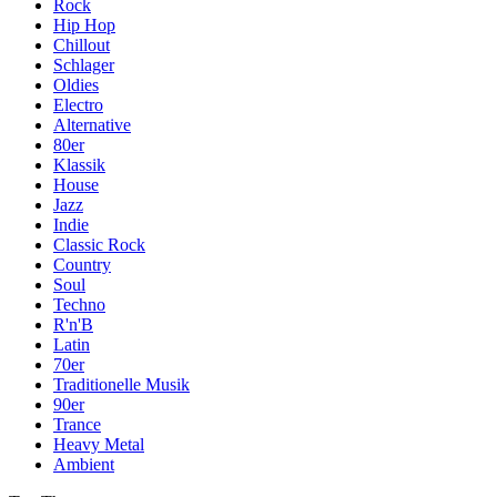
Rock
Hip Hop
Chillout
Schlager
Oldies
Electro
Alternative
80er
Klassik
House
Jazz
Indie
Classic Rock
Country
Soul
Techno
R'n'B
Latin
70er
Traditionelle Musik
90er
Trance
Heavy Metal
Ambient