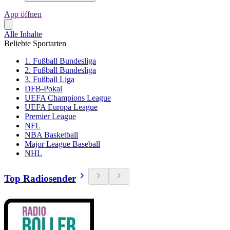
App öffnen
Alle Inhalte
Beliebte Sportarten
1. Fußball Bundesliga
2. Fußball Bundesliga
3. Fußball Liga
DFB-Pokal
UEFA Champions League
UEFA Europa League
Premier League
NFL
NBA Basketball
Major League Baseball
NHL
Top Radiosender