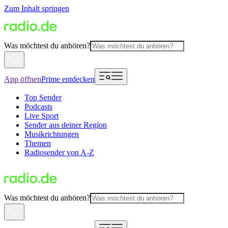
Zum Inhalt springen
Was möchtest du anhören?
App öffnen
Prime entdecken
Top Sender
Podcasts
Live Sport
Sender aus deiner Region
Musikrichtungen
Themen
Radiosender von A-Z
Was möchtest du anhören?