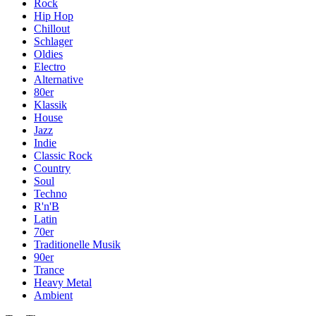
Rock
Hip Hop
Chillout
Schlager
Oldies
Electro
Alternative
80er
Klassik
House
Jazz
Indie
Classic Rock
Country
Soul
Techno
R'n'B
Latin
70er
Traditionelle Musik
90er
Trance
Heavy Metal
Ambient