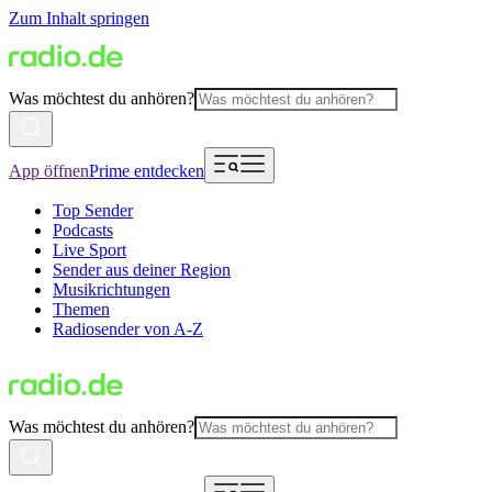
Zum Inhalt springen
Was möchtest du anhören?
App öffnen
Prime entdecken
Top Sender
Podcasts
Live Sport
Sender aus deiner Region
Musikrichtungen
Themen
Radiosender von A-Z
Was möchtest du anhören?