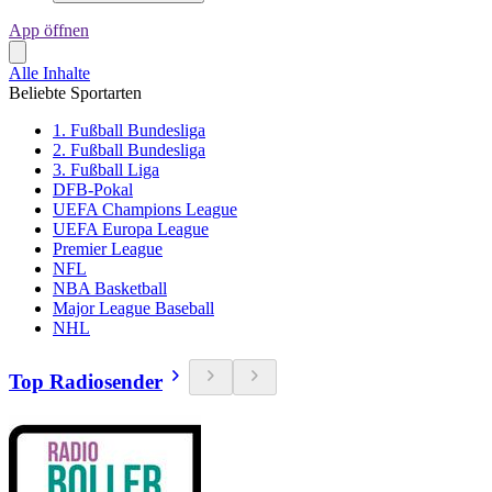
App öffnen
Alle Inhalte
Beliebte Sportarten
1. Fußball Bundesliga
2. Fußball Bundesliga
3. Fußball Liga
DFB-Pokal
UEFA Champions League
UEFA Europa League
Premier League
NFL
NBA Basketball
Major League Baseball
NHL
Top Radiosender