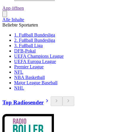
App öffnen
Alle Inhalte
Beliebte Sportarten
1. Fußball Bundesliga
2. Fußball Bundesliga
3. Fußball Liga
DFB-Pokal
UEFA Champions League
UEFA Europa League
Premier League
NFL
NBA Basketball
Major League Baseball
NHL
Top Radiosender