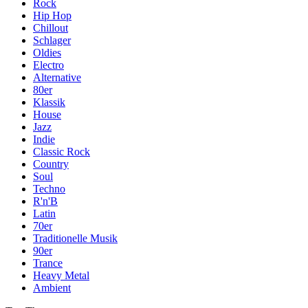
Rock
Hip Hop
Chillout
Schlager
Oldies
Electro
Alternative
80er
Klassik
House
Jazz
Indie
Classic Rock
Country
Soul
Techno
R'n'B
Latin
70er
Traditionelle Musik
90er
Trance
Heavy Metal
Ambient