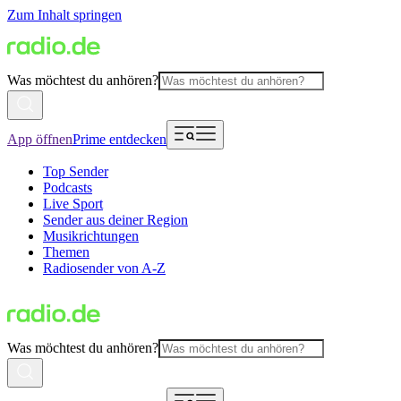
Zum Inhalt springen
Was möchtest du anhören?
App öffnen
Prime entdecken
Top Sender
Podcasts
Live Sport
Sender aus deiner Region
Musikrichtungen
Themen
Radiosender von A-Z
Was möchtest du anhören?