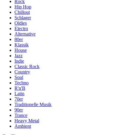
Rock
Hip Hop
Chillout
Schlager
Oldies
Electro
Alternative
80er
Klassik
House
Jazz
Indie
Classic Rock
Country
Soul
Techno
R'n'B
Latin
70er
Traditionelle Musik
90er
Trance
Heavy Metal
Ambient