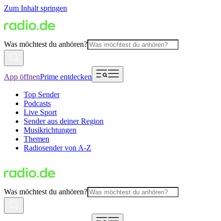
Zum Inhalt springen
Was möchtest du anhören?
App öffnen
Prime entdecken
Top Sender
Podcasts
Live Sport
Sender aus deiner Region
Musikrichtungen
Themen
Radiosender von A-Z
Was möchtest du anhören?