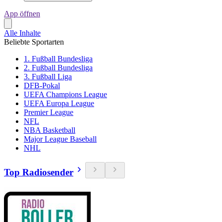
App öffnen
Alle Inhalte
Beliebte Sportarten
1. Fußball Bundesliga
2. Fußball Bundesliga
3. Fußball Liga
DFB-Pokal
UEFA Champions League
UEFA Europa League
Premier League
NFL
NBA Basketball
Major League Baseball
NHL
Top Radiosender