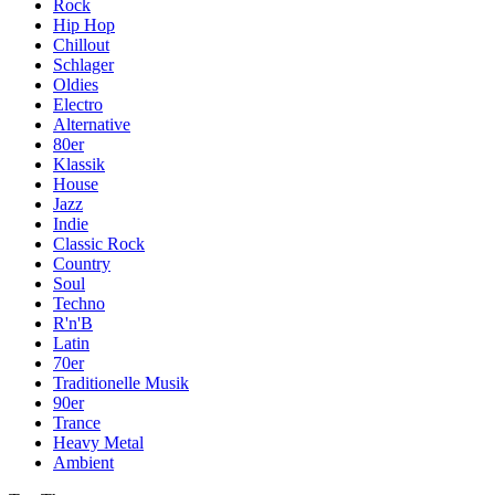
Rock
Hip Hop
Chillout
Schlager
Oldies
Electro
Alternative
80er
Klassik
House
Jazz
Indie
Classic Rock
Country
Soul
Techno
R'n'B
Latin
70er
Traditionelle Musik
90er
Trance
Heavy Metal
Ambient