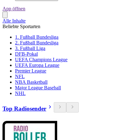
App öffnen
Alle Inhalte
Beliebte Sportarten
1. Fußball Bundesliga
2. Fußball Bundesliga
3. Fußball Liga
DFB-Pokal
UEFA Champions League
UEFA Europa League
Premier League
NFL
NBA Basketball
Major League Baseball
NHL
Top Radiosender