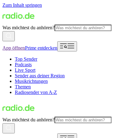
Zum Inhalt springen
Was möchtest du anhören?
App öffnen
Prime entdecken
Top Sender
Podcasts
Live Sport
Sender aus deiner Region
Musikrichtungen
Themen
Radiosender von A-Z
Was möchtest du anhören?