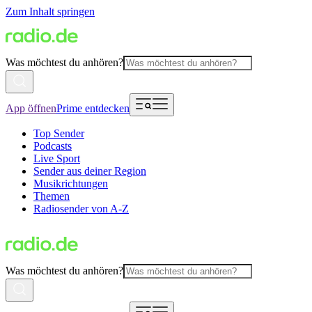
Zum Inhalt springen
Was möchtest du anhören?
App öffnen
Prime entdecken
Top Sender
Podcasts
Live Sport
Sender aus deiner Region
Musikrichtungen
Themen
Radiosender von A-Z
Was möchtest du anhören?