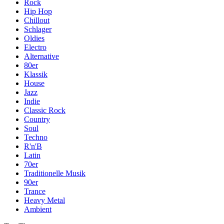
Rock
Hip Hop
Chillout
Schlager
Oldies
Electro
Alternative
80er
Klassik
House
Jazz
Indie
Classic Rock
Country
Soul
Techno
R'n'B
Latin
70er
Traditionelle Musik
90er
Trance
Heavy Metal
Ambient