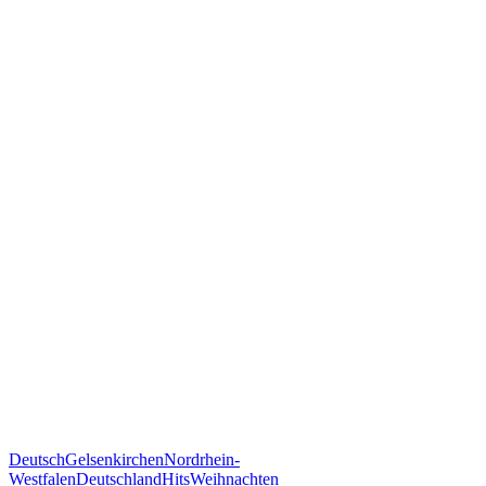
Deutsch
Gelsenkirchen
Nordrhein-
Westfalen
Deutschland
Hits
Weihnachten