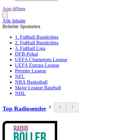
App öffnen
Alle Inhalte
Beliebte Sportarten
1. Fußball Bundesliga
2. Fußball Bundesliga
3. Fußball Liga
DFB-Pokal
UEFA Champions League
UEFA Europa League
Premier League
NFL
NBA Basketball
Major League Baseball
NHL
Top Radiosender