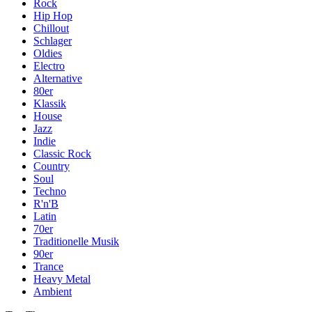
Rock
Hip Hop
Chillout
Schlager
Oldies
Electro
Alternative
80er
Klassik
House
Jazz
Indie
Classic Rock
Country
Soul
Techno
R'n'B
Latin
70er
Traditionelle Musik
90er
Trance
Heavy Metal
Ambient