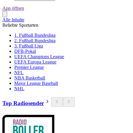
App öffnen
Alle Inhalte
Beliebte Sportarten
1. Fußball Bundesliga
2. Fußball Bundesliga
3. Fußball Liga
DFB-Pokal
UEFA Champions League
UEFA Europa League
Premier League
NFL
NBA Basketball
Major League Baseball
NHL
Top Radiosender