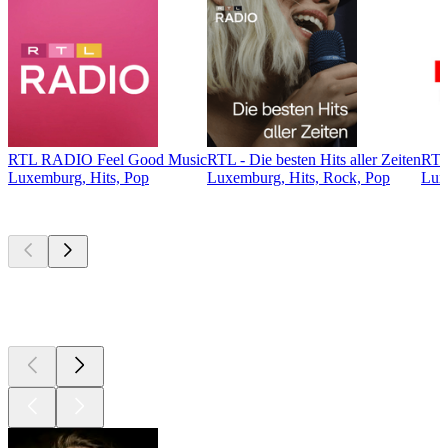
RTL RADIO Feel Good Music
RTL - Die besten Hits aller Zeiten
RTL
Luxemburg, Hits, Pop
Luxemburg, Hits, Rock, Pop
Lux
Top
Podcasts
Top
Podcasts
Top
Podcasts