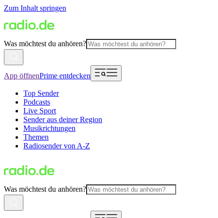
Zum Inhalt springen
Was möchtest du anhören?
App öffnen
Prime entdecken
Top Sender
Podcasts
Live Sport
Sender aus deiner Region
Musikrichtungen
Themen
Radiosender von A-Z
Was möchtest du anhören?