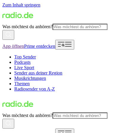
Zum Inhalt springen
Was möchtest du anhören?
App öffnen
Prime entdecken
Top Sender
Podcasts
Live Sport
Sender aus deiner Region
Musikrichtungen
Themen
Radiosender von A-Z
Was möchtest du anhören?