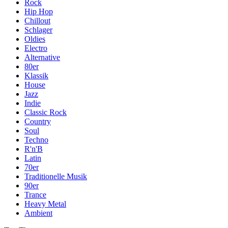
Rock
Hip Hop
Chillout
Schlager
Oldies
Electro
Alternative
80er
Klassik
House
Jazz
Indie
Classic Rock
Country
Soul
Techno
R'n'B
Latin
70er
Traditionelle Musik
90er
Trance
Heavy Metal
Ambient