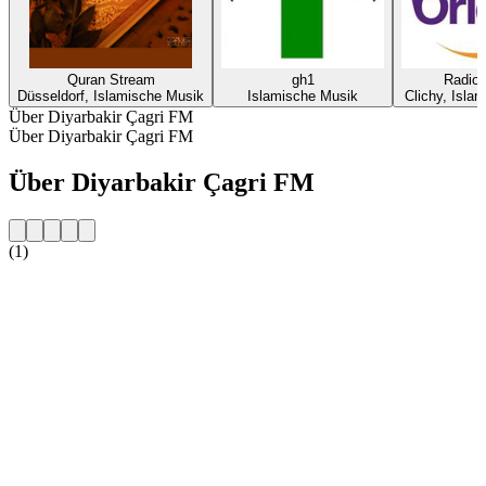
Quran Stream
gh1
Radio 
Düsseldorf, Islamische Musik
Islamische Musik
Clichy, Isla
Über Diyarbakir Çagri FM
Über Diyarbakir Çagri FM
Über Diyarbakir Çagri FM
(1)
Sender-Website