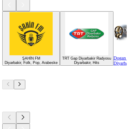
Dogan 
ŞAHİN FM
TRT Gap Diyarbakir Radyosu
Diyarbakir, Folk, Pop, Arabeske
Diyarbakir, Hits
Diyarbak
Top
Podcasts
Top
Podcasts
Top
Podcasts