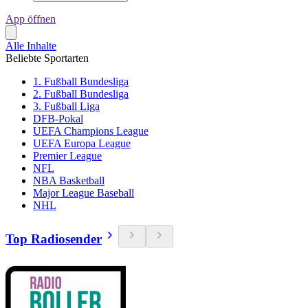
App öffnen
Alle Inhalte
Beliebte Sportarten
1. Fußball Bundesliga
2. Fußball Bundesliga
3. Fußball Liga
DFB-Pokal
UEFA Champions League
UEFA Europa League
Premier League
NFL
NBA Basketball
Major League Baseball
NHL
Top Radiosender