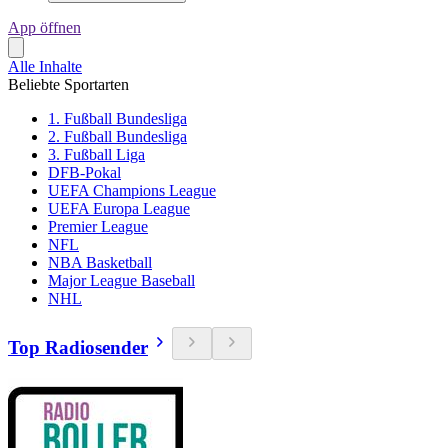
App öffnen
Alle Inhalte
Beliebte Sportarten
1. Fußball Bundesliga
2. Fußball Bundesliga
3. Fußball Liga
DFB-Pokal
UEFA Champions League
UEFA Europa League
Premier League
NFL
NBA Basketball
Major League Baseball
NHL
Top Radiosender