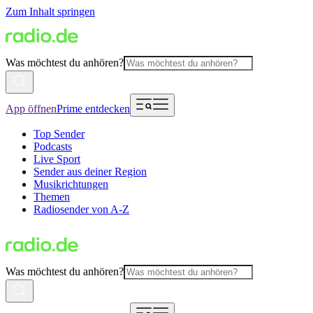
Zum Inhalt springen
Was möchtest du anhören?
App öffnen
Prime entdecken
Top Sender
Podcasts
Live Sport
Sender aus deiner Region
Musikrichtungen
Themen
Radiosender von A-Z
Was möchtest du anhören?