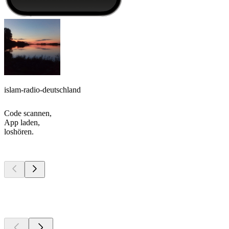
islam-radio-deutschland
Code scannen,
App laden,
loshören.
Top
Podcasts
Top
Podcasts
Top
Podcasts