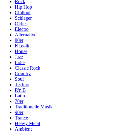
Rock
Hip Hop
Chillout
Schlager
Oldies
Electro
Alternative
80er
Klassik
House
Jazz
Indie
Classic Rock
Country
Soul
Techno
R'n'B
Latin
70er
Traditionelle Musik
90er
Trance
Heavy Metal
Ambient