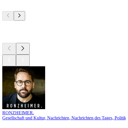
Top
Podcasts
Top
Podcasts
Top
Podcasts
RONZHEIMER.
Gesellschaft und Kultur, Nachrichten, Nachrichten des Tages, Politik