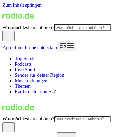
Zum Inhalt springen
Was möchtest du anhören?
App öffnen
Prime entdecken
Top Sender
Podcasts
Live Sport
Sender aus deiner Region
Musikrichtungen
Themen
Radiosender von A-Z
Was möchtest du anhören?