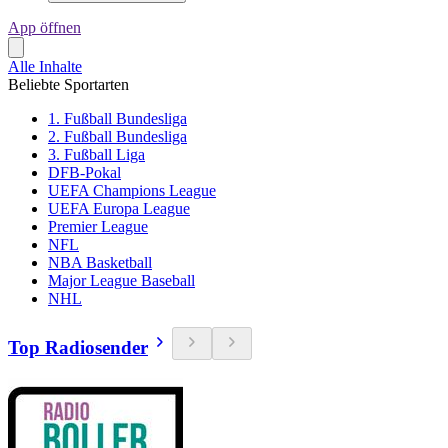
App öffnen
Alle Inhalte
Beliebte Sportarten
1. Fußball Bundesliga
2. Fußball Bundesliga
3. Fußball Liga
DFB-Pokal
UEFA Champions League
UEFA Europa League
Premier League
NFL
NBA Basketball
Major League Baseball
NHL
Top Radiosender