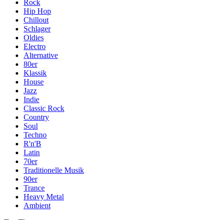
Rock
Hip Hop
Chillout
Schlager
Oldies
Electro
Alternative
80er
Klassik
House
Jazz
Indie
Classic Rock
Country
Soul
Techno
R'n'B
Latin
70er
Traditionelle Musik
90er
Trance
Heavy Metal
Ambient