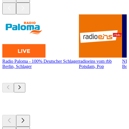
Radio Paloma - 100% Deutscher Schlager
radioeins vom rbb
NI
Berlin, Schlager
Potsdam, Pop
Ber
Top
Podcasts
Top
Podcasts
Top
Podcasts