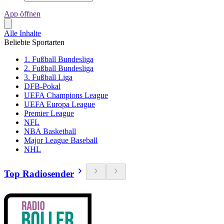
App öffnen
Alle Inhalte
Beliebte Sportarten
1. Fußball Bundesliga
2. Fußball Bundesliga
3. Fußball Liga
DFB-Pokal
UEFA Champions League
UEFA Europa League
Premier League
NFL
NBA Basketball
Major League Baseball
NHL
Top Radiosender