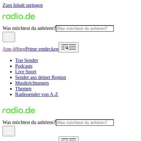
Zum Inhalt springen
Was möchtest du anhören?
App öffnen
Prime entdecken
Top Sender
Podcasts
Live Sport
Sender aus deiner Region
Musikrichtungen
Themen
Radiosender von A-Z
Was möchtest du anhören?