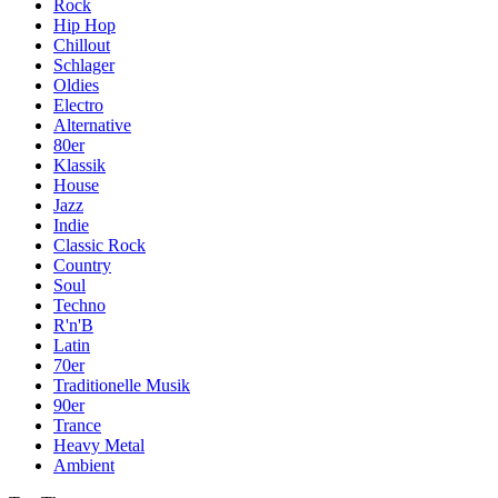
Rock
Hip Hop
Chillout
Schlager
Oldies
Electro
Alternative
80er
Klassik
House
Jazz
Indie
Classic Rock
Country
Soul
Techno
R'n'B
Latin
70er
Traditionelle Musik
90er
Trance
Heavy Metal
Ambient