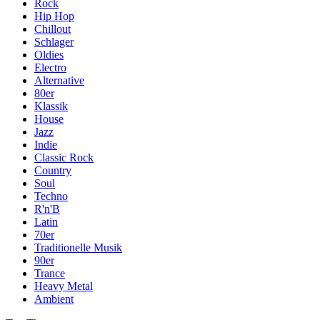
Rock
Hip Hop
Chillout
Schlager
Oldies
Electro
Alternative
80er
Klassik
House
Jazz
Indie
Classic Rock
Country
Soul
Techno
R'n'B
Latin
70er
Traditionelle Musik
90er
Trance
Heavy Metal
Ambient