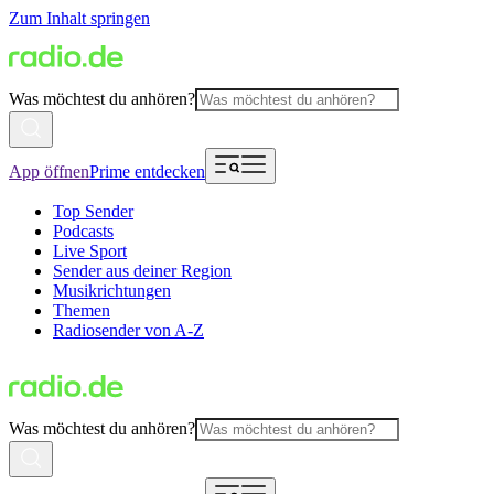
Zum Inhalt springen
Was möchtest du anhören?
App öffnen
Prime entdecken
Top Sender
Podcasts
Live Sport
Sender aus deiner Region
Musikrichtungen
Themen
Radiosender von A-Z
Was möchtest du anhören?