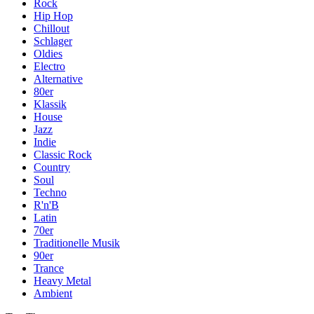
Rock
Hip Hop
Chillout
Schlager
Oldies
Electro
Alternative
80er
Klassik
House
Jazz
Indie
Classic Rock
Country
Soul
Techno
R'n'B
Latin
70er
Traditionelle Musik
90er
Trance
Heavy Metal
Ambient