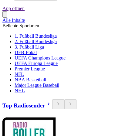
App öffnen
Alle Inhalte
Beliebte Sportarten
1. Fußball Bundesliga
2. Fußball Bundesliga
3. Fußball Liga
DFB-Pokal
UEFA Champions League
UEFA Europa League
Premier League
NFL
NBA Basketball
Major League Baseball
NHL
Top Radiosender