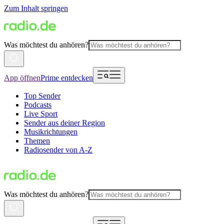
Zum Inhalt springen
Was möchtest du anhören?
App öffnen
Prime entdecken
Top Sender
Podcasts
Live Sport
Sender aus deiner Region
Musikrichtungen
Themen
Radiosender von A-Z
Was möchtest du anhören?