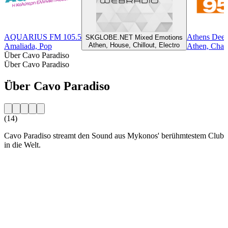
AQUARIUS FM 105.5
Athens Deej
SKGLOBE.NET Mixed Emotions
Athen, House, Chillout, Electro
Amaliada, Pop
Athen, Chart
Über Cavo Paradiso
Über Cavo Paradiso
Über Cavo Paradiso
(14)
Cavo Paradiso streamt den Sound aus Mykonos' berühmtestem Club
in die Welt.
Sender-Website