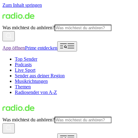
Zum Inhalt springen
Was möchtest du anhören?
App öffnen
Prime entdecken
Top Sender
Podcasts
Live Sport
Sender aus deiner Region
Musikrichtungen
Themen
Radiosender von A-Z
Was möchtest du anhören?