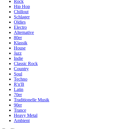
Rock
Hip Hop
Chillout
Schlager
Oldies
Electro
Alternative
80er
Klassik
House
Jazz
Indie
Classic Rock
Country
Soul
Techno
R'n'B
Latin
70er
Traditionelle Musik
90er
Trance
Heavy Metal
Ambient