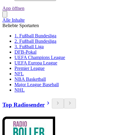
App öffnen
Alle Inhalte
Beliebte Sportarten
1. Fußball Bundesliga
2. Fußball Bundesliga
3. Fußball Liga
DFB-Pokal
UEFA Champions League
UEFA Europa League
Premier League
NFL
NBA Basketball
Major League Baseball
NHL
Top Radiosender