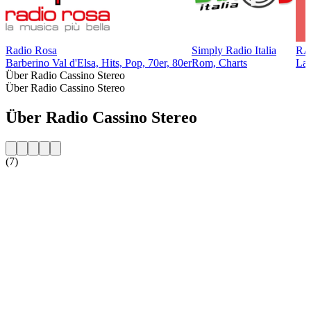
Radio Rosa
Simply Radio Italia
RA
Barberino Val d'Elsa, Hits, Pop, 70er, 80er
Rom, Charts
Lat
Über Radio Cassino Stereo
Über Radio Cassino Stereo
Über Radio Cassino Stereo
(7)
Sender-Website