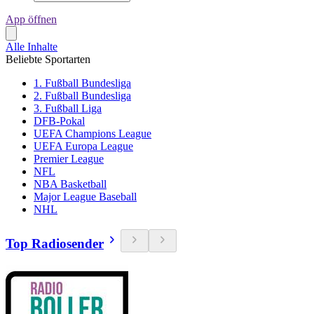
App öffnen
Alle Inhalte
Beliebte Sportarten
1. Fußball Bundesliga
2. Fußball Bundesliga
3. Fußball Liga
DFB-Pokal
UEFA Champions League
UEFA Europa League
Premier League
NFL
NBA Basketball
Major League Baseball
NHL
Top Radiosender