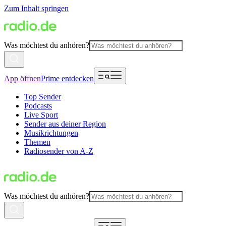
Zum Inhalt springen
Was möchtest du anhören?
App öffnen
Prime entdecken
Top Sender
Podcasts
Live Sport
Sender aus deiner Region
Musikrichtungen
Themen
Radiosender von A-Z
Was möchtest du anhören?