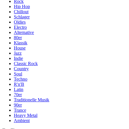
Rock
Hip Hop
Chillout
Schlager
Oldies
Electro
Alternative
80er
Klassik
House
Jazz
Indie
Classic Rock
Country
Soul
Techno
R'n'B
Latin
70er
Traditionelle Musik
90er
Trance
Heavy Metal
Ambient