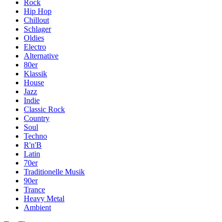
Rock
Hip Hop
Chillout
Schlager
Oldies
Electro
Alternative
80er
Klassik
House
Jazz
Indie
Classic Rock
Country
Soul
Techno
R'n'B
Latin
70er
Traditionelle Musik
90er
Trance
Heavy Metal
Ambient