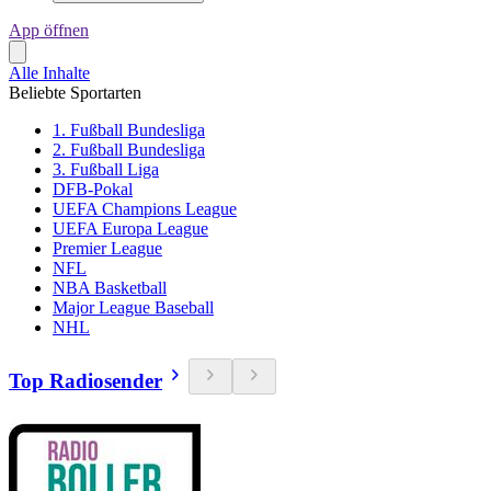
App öffnen
Alle Inhalte
Beliebte Sportarten
1. Fußball Bundesliga
2. Fußball Bundesliga
3. Fußball Liga
DFB-Pokal
UEFA Champions League
UEFA Europa League
Premier League
NFL
NBA Basketball
Major League Baseball
NHL
Top Radiosender