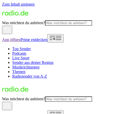
Zum Inhalt springen
Was möchtest du anhören?
App öffnen
Prime entdecken
Top Sender
Podcasts
Live Sport
Sender aus deiner Region
Musikrichtungen
Themen
Radiosender von A-Z
Was möchtest du anhören?