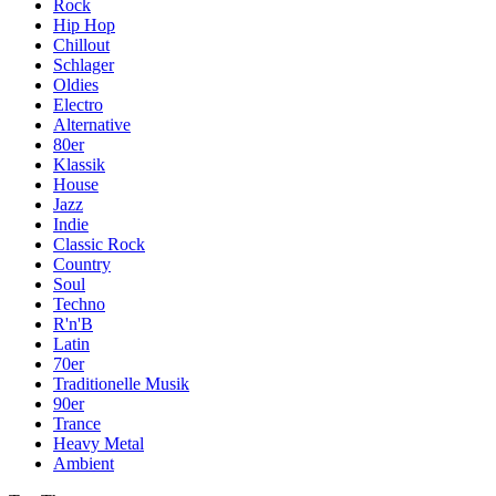
Rock
Hip Hop
Chillout
Schlager
Oldies
Electro
Alternative
80er
Klassik
House
Jazz
Indie
Classic Rock
Country
Soul
Techno
R'n'B
Latin
70er
Traditionelle Musik
90er
Trance
Heavy Metal
Ambient