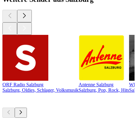
ORF Radio Salzburg
Antenne Salzburg
WEL
Salzburg, Oldies, Schlager, Volksmusik
Salzburg, Pop, Rock, Hits
Sal
Top
Podcasts
Top
Podcasts
Top
Podcasts