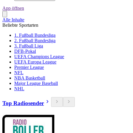
App öffnen
Alle Inhalte
Beliebte Sportarten
1. Fußball Bundesliga
2. Fußball Bundesliga
3. Fußball Liga
DFB-Pokal
UEFA Champions League
UEFA Europa League
Premier League
NFL
NBA Basketball
Major League Baseball
NHL
Top Radiosender