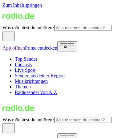
Zum Inhalt springen
Was möchtest du anhören?
App öffnen
Prime entdecken
Top Sender
Podcasts
Live Sport
Sender aus deiner Region
Musikrichtungen
Themen
Radiosender von A-Z
Was möchtest du anhören?