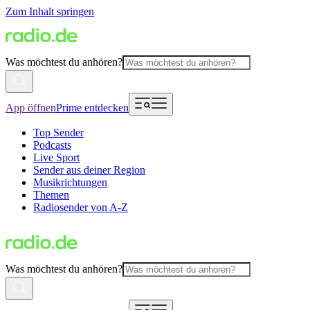
Zum Inhalt springen
Was möchtest du anhören?
App öffnen
Prime entdecken
Top Sender
Podcasts
Live Sport
Sender aus deiner Region
Musikrichtungen
Themen
Radiosender von A-Z
Was möchtest du anhören?