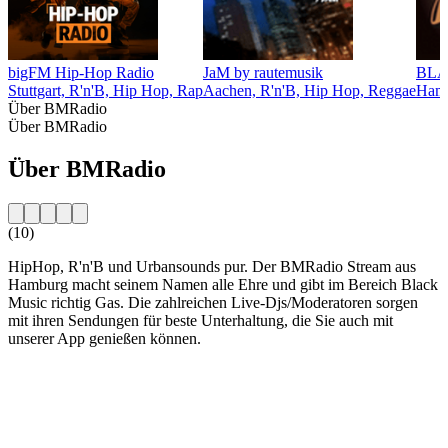
bigFM Hip-Hop Radio
JaM by rautemusik
BL
Stuttgart, R'n'B, Hip Hop, Rap
Aachen, R'n'B, Hip Hop, Reggae
Hamb
Über BMRadio
Über BMRadio
Über BMRadio
(10)
HipHop, R'n'B und Urbansounds pur. Der BMRadio Stream aus
Hamburg macht seinem Namen alle Ehre und gibt im Bereich Black
Music richtig Gas. Die zahlreichen Live-Djs/Moderatoren sorgen
mit ihren Sendungen für beste Unterhaltung, die Sie auch mit
unserer App genießen können.
Sender-Website