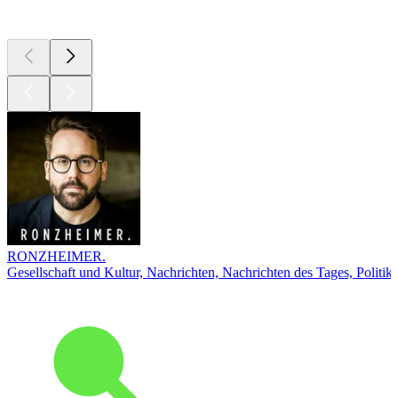
Top
Podcasts
RONZHEIMER.
Gesellschaft und Kultur, Nachrichten, Nachrichten des Tages, Politik