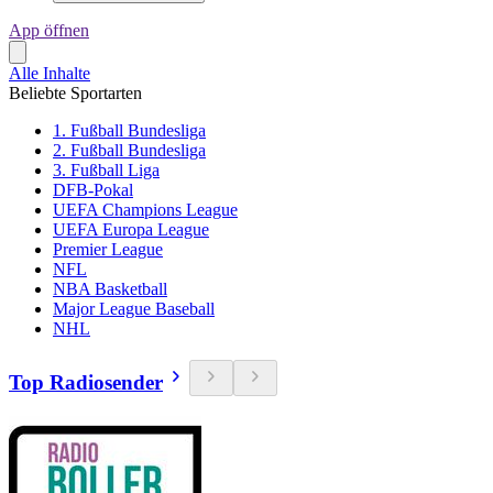
App öffnen
Alle Inhalte
Beliebte Sportarten
1. Fußball Bundesliga
2. Fußball Bundesliga
3. Fußball Liga
DFB-Pokal
UEFA Champions League
UEFA Europa League
Premier League
NFL
NBA Basketball
Major League Baseball
NHL
Top Radiosender