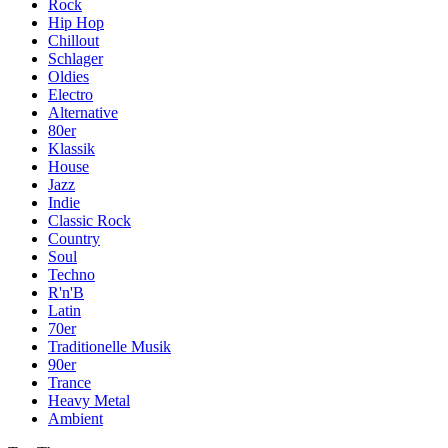
Rock
Hip Hop
Chillout
Schlager
Oldies
Electro
Alternative
80er
Klassik
House
Jazz
Indie
Classic Rock
Country
Soul
Techno
R'n'B
Latin
70er
Traditionelle Musik
90er
Trance
Heavy Metal
Ambient