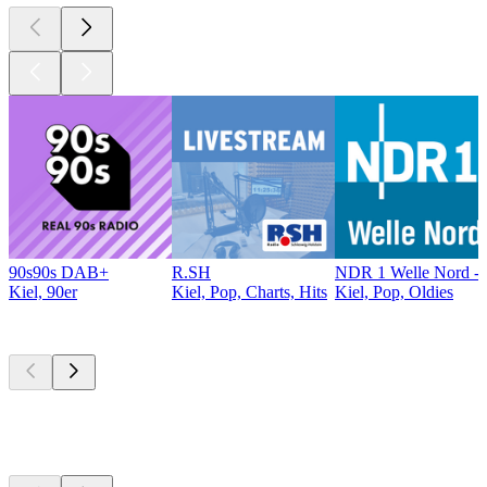
90s90s DAB+
R.SH
NDR 1 Welle Nord - 
Kiel, 90er
Kiel, Pop, Charts, Hits
Kiel, Pop, Oldies
Top
Podcasts
Top
Podcasts
Top
Podcasts