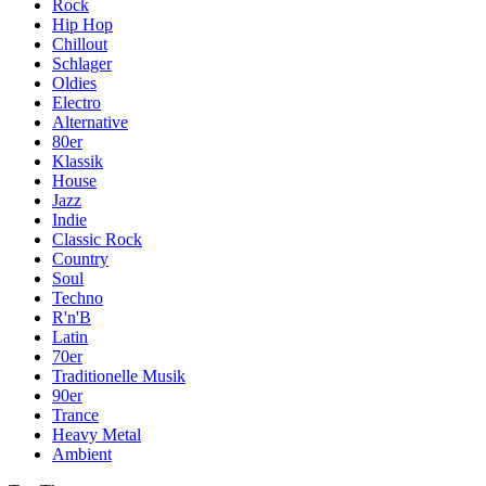
Rock
Hip Hop
Chillout
Schlager
Oldies
Electro
Alternative
80er
Klassik
House
Jazz
Indie
Classic Rock
Country
Soul
Techno
R'n'B
Latin
70er
Traditionelle Musik
90er
Trance
Heavy Metal
Ambient