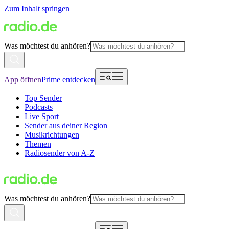
Zum Inhalt springen
Was möchtest du anhören?
App öffnen
Prime entdecken
Top Sender
Podcasts
Live Sport
Sender aus deiner Region
Musikrichtungen
Themen
Radiosender von A-Z
Was möchtest du anhören?