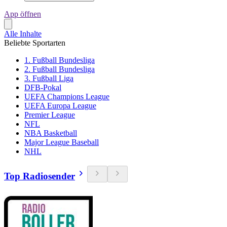
App öffnen
Alle Inhalte
Beliebte Sportarten
1. Fußball Bundesliga
2. Fußball Bundesliga
3. Fußball Liga
DFB-Pokal
UEFA Champions League
UEFA Europa League
Premier League
NFL
NBA Basketball
Major League Baseball
NHL
Top Radiosender