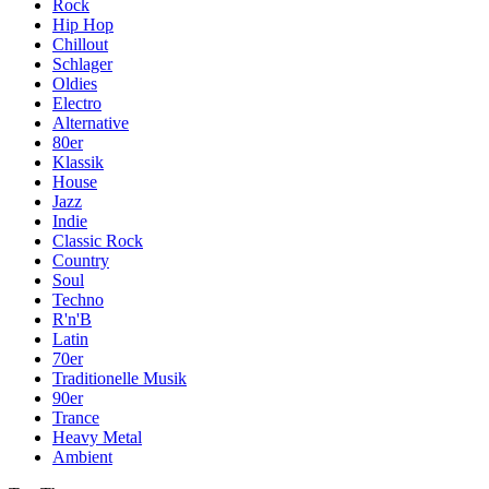
Rock
Hip Hop
Chillout
Schlager
Oldies
Electro
Alternative
80er
Klassik
House
Jazz
Indie
Classic Rock
Country
Soul
Techno
R'n'B
Latin
70er
Traditionelle Musik
90er
Trance
Heavy Metal
Ambient