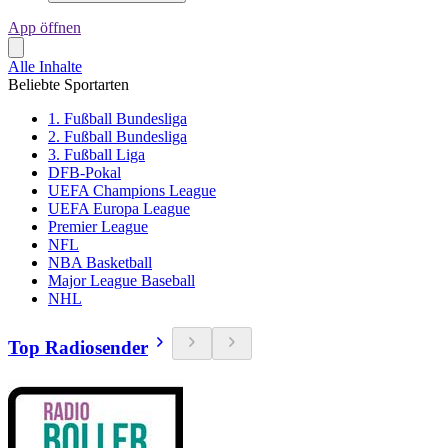
App öffnen
Alle Inhalte
Beliebte Sportarten
1. Fußball Bundesliga
2. Fußball Bundesliga
3. Fußball Liga
DFB-Pokal
UEFA Champions League
UEFA Europa League
Premier League
NFL
NBA Basketball
Major League Baseball
NHL
Top Radiosender