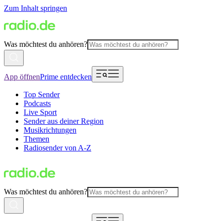
Zum Inhalt springen
Was möchtest du anhören?
App öffnen
Prime entdecken
Top Sender
Podcasts
Live Sport
Sender aus deiner Region
Musikrichtungen
Themen
Radiosender von A-Z
Was möchtest du anhören?