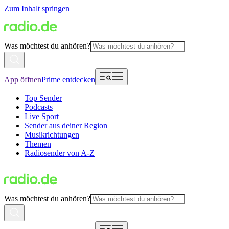
Zum Inhalt springen
Was möchtest du anhören?
App öffnen
Prime entdecken
Top Sender
Podcasts
Live Sport
Sender aus deiner Region
Musikrichtungen
Themen
Radiosender von A-Z
Was möchtest du anhören?