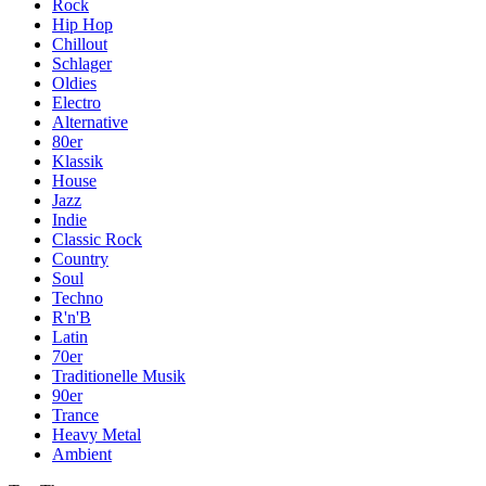
Rock
Hip Hop
Chillout
Schlager
Oldies
Electro
Alternative
80er
Klassik
House
Jazz
Indie
Classic Rock
Country
Soul
Techno
R'n'B
Latin
70er
Traditionelle Musik
90er
Trance
Heavy Metal
Ambient