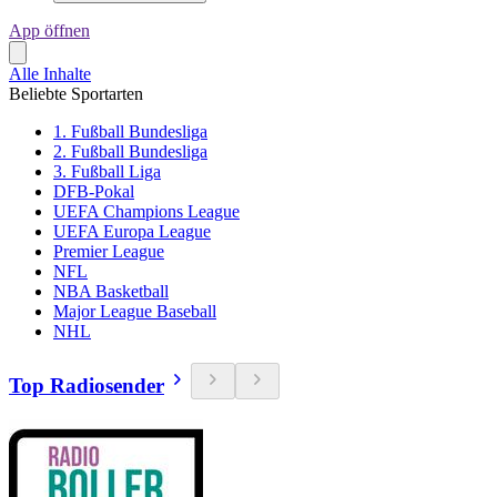
App öffnen
Alle Inhalte
Beliebte Sportarten
1. Fußball Bundesliga
2. Fußball Bundesliga
3. Fußball Liga
DFB-Pokal
UEFA Champions League
UEFA Europa League
Premier League
NFL
NBA Basketball
Major League Baseball
NHL
Top Radiosender