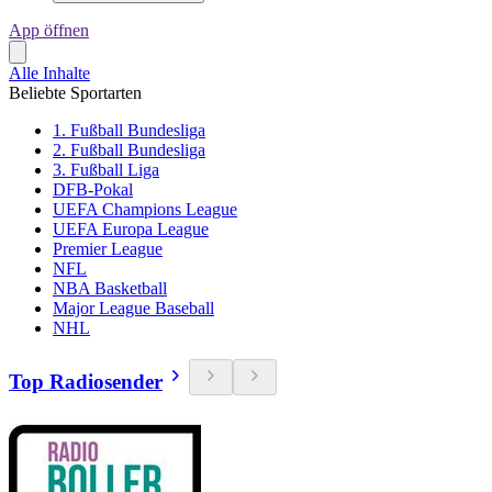
App öffnen
Alle Inhalte
Beliebte Sportarten
1. Fußball Bundesliga
2. Fußball Bundesliga
3. Fußball Liga
DFB-Pokal
UEFA Champions League
UEFA Europa League
Premier League
NFL
NBA Basketball
Major League Baseball
NHL
Top Radiosender