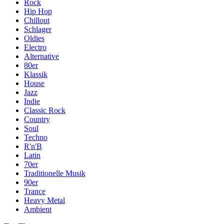
Rock
Hip Hop
Chillout
Schlager
Oldies
Electro
Alternative
80er
Klassik
House
Jazz
Indie
Classic Rock
Country
Soul
Techno
R'n'B
Latin
70er
Traditionelle Musik
90er
Trance
Heavy Metal
Ambient