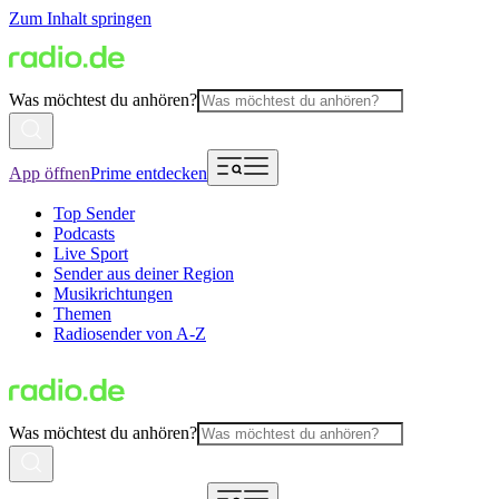
Zum Inhalt springen
Was möchtest du anhören?
App öffnen
Prime entdecken
Top Sender
Podcasts
Live Sport
Sender aus deiner Region
Musikrichtungen
Themen
Radiosender von A-Z
Was möchtest du anhören?