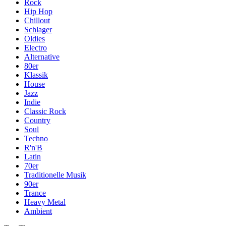
Rock
Hip Hop
Chillout
Schlager
Oldies
Electro
Alternative
80er
Klassik
House
Jazz
Indie
Classic Rock
Country
Soul
Techno
R'n'B
Latin
70er
Traditionelle Musik
90er
Trance
Heavy Metal
Ambient