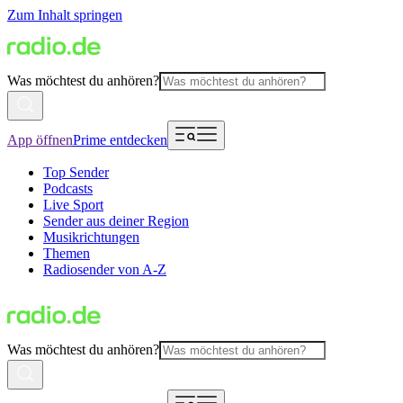
Zum Inhalt springen
Was möchtest du anhören?
App öffnen
Prime entdecken
Top Sender
Podcasts
Live Sport
Sender aus deiner Region
Musikrichtungen
Themen
Radiosender von A-Z
Was möchtest du anhören?