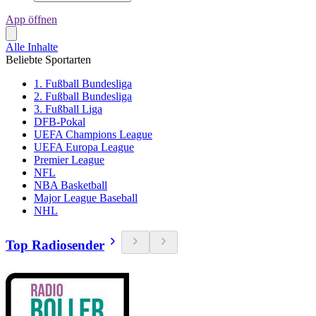
App öffnen
Alle Inhalte
Beliebte Sportarten
1. Fußball Bundesliga
2. Fußball Bundesliga
3. Fußball Liga
DFB-Pokal
UEFA Champions League
UEFA Europa League
Premier League
NFL
NBA Basketball
Major League Baseball
NHL
Top Radiosender