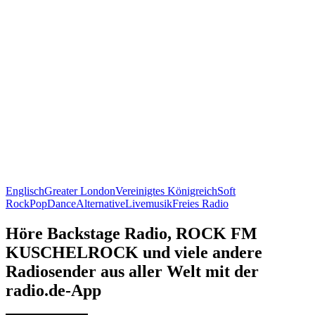
Englisch
Greater London
Vereinigtes Königreich
Soft
Rock
Pop
Dance
Alternative
Livemusik
Freies Radio
Höre Backstage Radio, ROCK FM
KUSCHELROCK und viele andere
Radiosender aus aller Welt mit der
radio.de-App