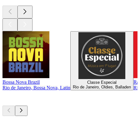
Bossa Nova Brazil
Rá
Classe Especial
Rio de Janeiro, Oldies, Balladen
Rio de Janeiro, Bossa Nova, Latin
Rio
Top
Podcasts
Top
Podcasts
Top
Podcasts