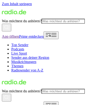
Zum Inhalt springen
Was möchtest du anhören?
App öffnen
Prime entdecken
Top Sender
Podcasts
Live Sport
Sender aus deiner Region
Musikrichtungen
Themen
Radiosender von A-Z
Was möchtest du anhören?