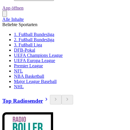
App öffnen
Alle Inhalte
Beliebte Sportarten
1. Fußball Bundesliga
2. Fußball Bundesliga
3. Fußball Liga
DFB-Pokal
UEFA Champions League
UEFA Europa League
Premier League
NFL
NBA Basketball
Major League Baseball
NHL
Top Radiosender